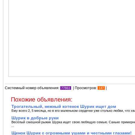
Системный номер объявления:
| Просмотров:
|
77861
147
Похожие объявления:
Трогательный, нежный котенок Шурик ищет дом
Ему всего 2, 5 месяца, но в его маленьком сердечке уже столько любви, что хва
Шурик в добрые руки
Весёлый смешной рыжик Шурка ищет свою любящую семью. Саньке примерно 
...
Щенок Шурик с огромными ушами и честными глазами!