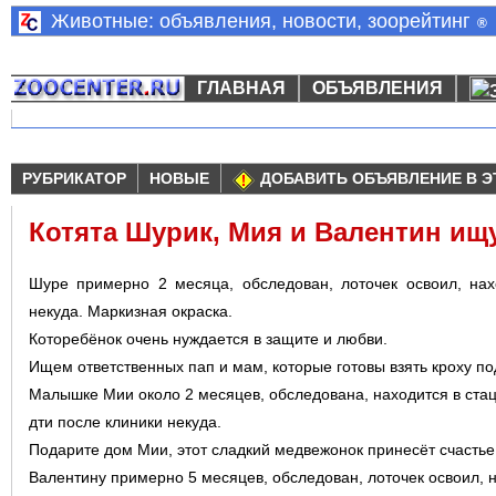
Животные: объявления, новости, зоорейтинг
®
ГЛАВНАЯ
ОБЪЯВЛЕНИЯ
РУБРИКАТОР
НОВЫЕ
ДОБАВИТЬ ОБЪЯВЛЕНИЕ В Э
Котята Шурик, Мия и Валентин ищ
Шуре примерно 2 месяца, обследован, лоточек освоил, нах
некуда. Маркизная окраска.
Которебёнок очень нуждается в защите и любви.
Ищем ответственных пап и мам, которые готовы взять кроху по
Малышке Мии около 2 месяцев, обследована, находится в стац
дти после клиники некуда.
Подарите дом Мии, этот сладкий медвежонок принесёт счастье
Валентину примерно 5 месяцев, обследован, лоточек освоил, н