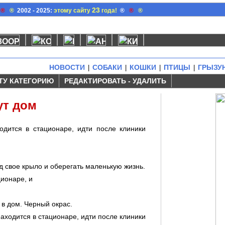
23
®
®
2002 - 2025:
этому сайту
года!
®
®
®
НОВОСТИ
СОБАКИ
КОШКИ
ПТИЦЫ
ГРЫЗУ
|
|
|
|
ТУ КАТЕГОРИЮ
РЕДАКТИРОВАТЬ - УДАЛИТЬ
ут дом
одится в стационаре, идти после клиники
д свое крыло и оберегать маленькую жизнь.
ионаре, и
 в дом. Черный окрас.
аходится в стационаре, идти после клиники