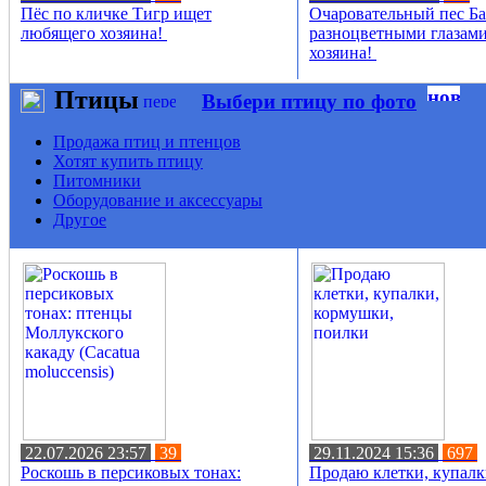
Пёс по кличке Тигр ищет
Очаровательный пес Ба
любящего хозяина!
разноцветными глазам
хозяина!
Птицы
Выбери птицу по фото
Продажа птиц и птенцов
Хотят купить птицу
Питомники
Оборудование и аксессуары
Другое
22.07.2026 23:57
39
29.11.2024 15:36
697
Роскошь в персиковых тонах:
Продаю клетки, купалк