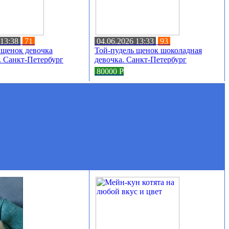
 13:38
71
04.06.2026 13:33
93
 щенок девочка
Той-пудель щенок шоколадная
 Санкт-Петербург
девочка. Санкт-Петербург
80000
Р