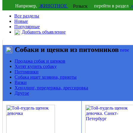
Например,
ЖИВОТНОЕ
перейти в раздел
Все разделы
Новые
Популярные
Добавить объявление
Собаки и щенки из питомников
Продажа собак и щенков
Хотят купить собаку
Питомники
Собака ищет хозяина, приюты
Вязки
Хендлинг, передержка, дрессировка
Другое