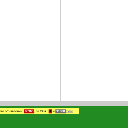
его объявлений:
68960
,
за 24 ч.:
1
и
31688
фото