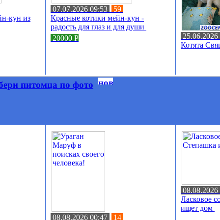
07.07.2026 09:53
59
н-кун из
Красные котики мейн-кун -
радость для глаз и для души
25.06.2026
20000
Р
Котята Св
ери питомца по фото
08.08.2026
Ласковое 
ищет дом
08.08.2026 00:47
14