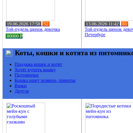
19.06.2026 17:58
52
13.06.2026 11:42
81
Той-пудель щенок девочка
Той-пудель щенок дево
Петербург
80000
Р
Коты, кошки и котята из питомник
Продажа кошек и котят
Хотят купить кошку
Питомники
Кошка ищет хозяина, приюты
Вязки
Другое