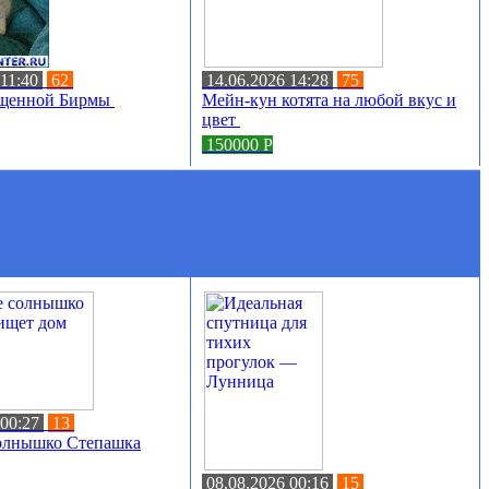
 11:40
62
14.06.2026 14:28
75
ященной Бирмы
Мейн-кун котята на любой вкус и
цвет
150000
Р
 00:27
13
солнышко Степашка
08.08.2026 00:16
15