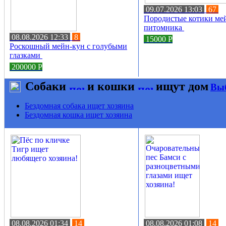
09.07.2026 13:03
67
Породистые котики мей
питомника
08.08.2026 12:33
8
15000
Р
Роскошный мейн-кун с голубыми
глазками
200000
Р
Собаки
и кошки
ищут дом
Выб
Бездомная собака ищет хозяина
Бездомная кошка ищет хозяина
08.08.2026 01:34
14
08.08.2026 01:08
14