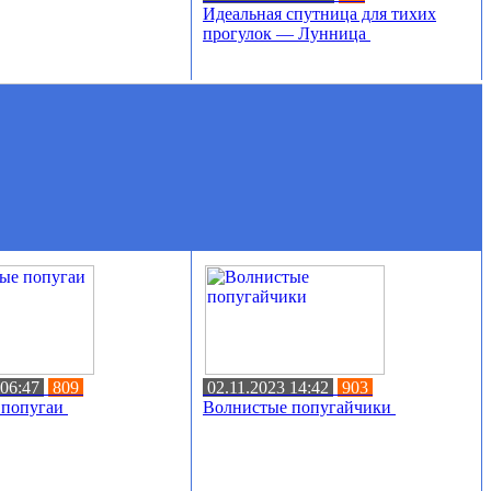
Идеальная спутница для тихих
прогулок — Лунница
 06:47
809
02.11.2023 14:42
903
 попугаи
Волнистые попугайчики