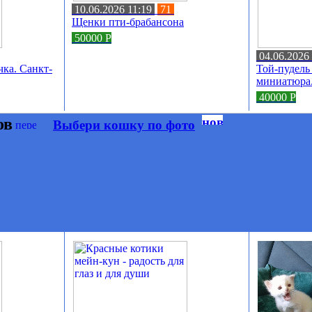
10.06.2026 11:19
71
Щенки пти-брабансона
50000
Р
04.06.2026
чка. Санкт-
Той-пудель
миниатюра.
40000
Р
ов
Выбери кошку по фото