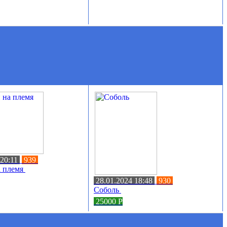
 20:11
939
а племя
28.01.2024 18:48
930
Соболь
25000
Р