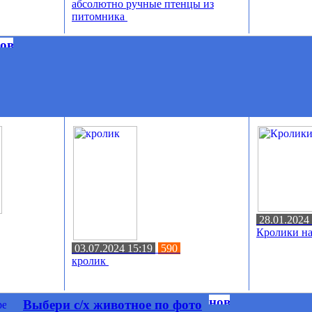
абсолютно ручные птенцы из
питомника
28.01.2024
Кролики н
03.07.2024 15:19
590
кролик
Выбери с/х животное по фото