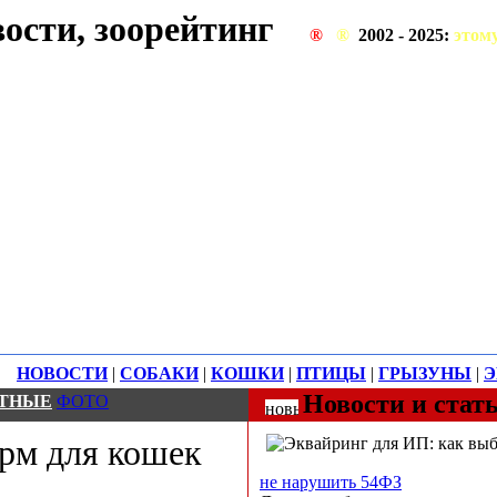
ости, зоорейтинг
®
®
®
2002 - 2025:
этом
НОВОСТИ
|
СОБАКИ
|
КОШКИ
|
ПТИЦЫ
|
ГРЫЗУНЫ
|
Э
Новости и стат
ТНЫЕ
ФОТО
рм для кошек
не нарушить 54ФЗ