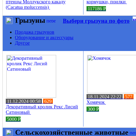
птенцы Моллукского какаду
кормушки, поилки
(Cacatua moluccensis)
117186
Р
Грызуны
Выбери грызуна по фото
Продажа грызунов
Оборудование и аксессуары
Другое
18.11.2024 22:22
577
11.12.2024 00:58
629
Хомячок
Декоративный кролик Рекс Лисий
300
Р
Сатиновый
5000
Р
Сельскохозяйственные животные