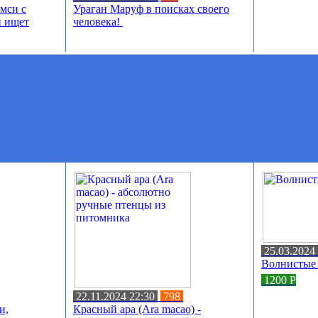
мси с
Ураган Маруф в поисках своего
и ищет
человека!
25.03.2024
Волнистые
1200
Р
22.11.2024 22:30
798
и,
Красный ара (Ara macao) -