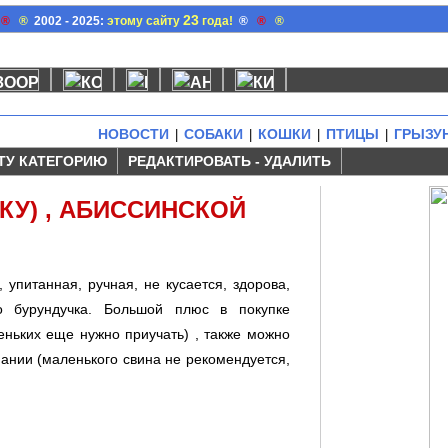
23
®
®
2002 - 2025:
этому сайту
года!
®
®
®
НОВОСТИ
СОБАКИ
КОШКИ
ПТИЦЫ
ГРЫЗУ
|
|
|
|
ТУ КАТЕГОРИЮ
РЕДАКТИРОВАТЬ - УДАЛИТЬ
КУ) , АБИССИНСКОЙ
, упитанная, ручная, не кусается, здорова,
о бурундучка. Большой плюс в покупке
ньких еще нужно приучать) , также можно
ании (маленького свина не рекомендуется,