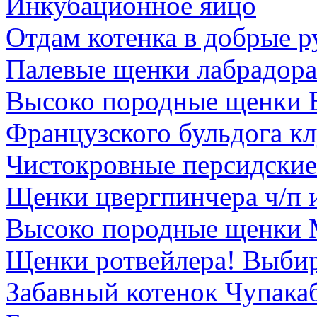
Инкубационное яйцо
Отдам котенка в добрые р
Палевые щенки лабрадора
Высоко породные щенки 
Французского бульдога к
Чистокровные персидские
Щенки цвергпинчера ч/п и
Высоко породные щенки 
Щенки ротвейлера! Выбир
Забавный котенок Чупакаб