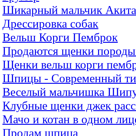
Шикарный мальчик Акита
Дрессировка собак
Вельш Корги Пемброк
Продаются щенки породы 
Щенки вельш корги пемб
Шпицы - Современный ти
Веселый мальчишка Шипу
Клубные щенки джек расс
Мачо и котан в одном лиц
Продам щпица