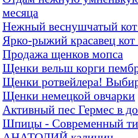
месяца
Нежный веснушчатый кот 
Ярко-рыжий красавец кот А
Продажа щенков мопса
Щенки вельш корги пемб
Щенки ротвейлера! Выбир
Щенки немецкой овчарки
Активный пес Гермес в д
Шпицы - Современный ти
АНАТОЛИЙ калинин