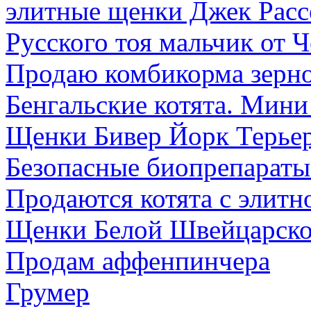
элитные щенки Джек Рассе
Русского тоя мальчик от Ч
Продаю комбикорма зерно
Бенгальские котята. Мини
Щенки Бивер Йорк Терьер
Безопасные биопрепарат
Продаются котята с элитн
Щенки Белой Швейцарско
Продам аффенпинчера
Грумер