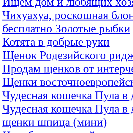
Ищем дом и любящих хозя
Чихуахуа, роскошная бло
бесплатно Золотые рыбки
Котята в добрые руки
Щенок Родезийского ридж
Продам щенков от интер
Щенки восточноевропейск
Чудесная кошечка Пула в
Чудесная кошечка Пула в
щенки шпица (мини)