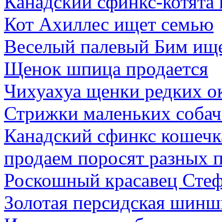
Канадский сфинкс-котята
Кот Ахиллес ищет семью
Веселый палевый Бим ище
Щенок шпица продается
Чихуахуа щенки редких о
Стрижки маленьких собач
Канадский сфинкс кошечк
продаем поросят разных 
Роскошный красавец Стеф
Золотая персидская шинш