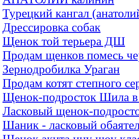
Турецкий кангал (анатоли
Дрессировка собак
Щенок той терьера ДШ
Продам щенков помесь че
Зернодробилка Ураган
Продам котят степного се
Щенок-подросток Шила в 
Ласковый щенок-подрост
Шаник - ласковый обаяте
Щенок акита ину шоу кла