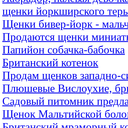
щенки йоркширского терь
Щенки бивер-йорк - маль
Продаются щенки миниат
Папийон собачка-бабочка
Британский котенок
Продам щенков западно-с
Плюшевые Вислоухие, бри
Садовый питомник предла
Щенок Мальтийской болон
Британский мраморный ко