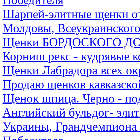
Шарпей-элитные щенки о
Молдовы, Всеукраинского
Щенки БОРДОСКОГО Д
Корниш рекс - кудрявые к
Щенки Лабрадора всех ок
Продаю щенков кавказско
Щенок шпица. Черно - по
Английский бульдог- эли
Украины, Грандчемпиона 