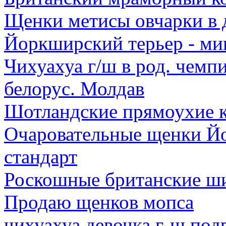
Щенки метисы овчарки в 
Йоркширский терьер - мин
Чихуахуа г/ш в род. чем
белорус. Молдав
Шотландские прямоухие к
Очаровательные щенки Йо
стандарт
Роскошные британские 
Продаю щенков мопса
чихуахуа девочка г-ш по