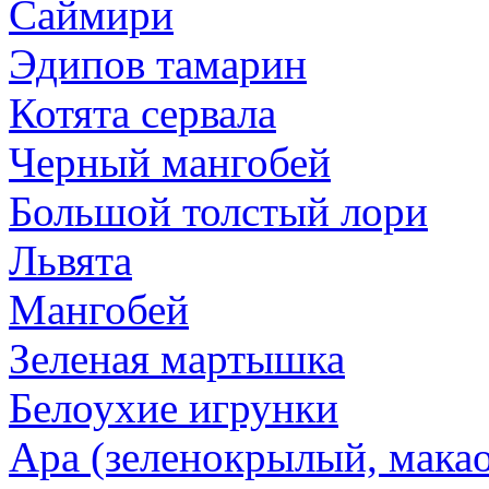
Саймири
Эдипов тамарин
Котята сервала
Черный мангобей
Большой толстый лори
Львята
Мангобей
Зеленая мартышка
Белоухие игрунки
Ара (зеленокрылый, макао