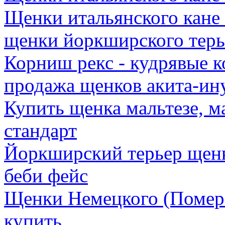
Щенки итальянского кане
щенки йоркширского терь
Корниш рекс - кудрявые к
продажа щенков акита-ин
Купить щенка мальтезе, м
стандарт
Йоркширский терьер щен
беби фейс
Щенки Немецкого (Помер
купить