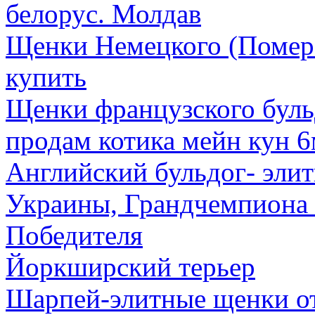
белорус. Молдав
Щенки Немецкого (Помер
купить
Щенки французского буль
продам котика мейн кун 6
Английский бульдог- эли
Украины, Грандчемпиона 
Победителя
Йоркширский терьер
Шарпей-элитные щенки о