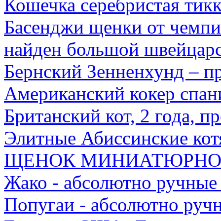
Кошечка серебристая тик
Басенджи щенки от чемп
найден большой швейцар
Бернский Зенненхунд – п
Американский кокер спан
Британский кот, 2 года, п
Элитные Абиссинские кот
ЩЕНОК МИНИАТЮРНО
Жако - абсолютно ручные
Попугаи - абсолютно руч