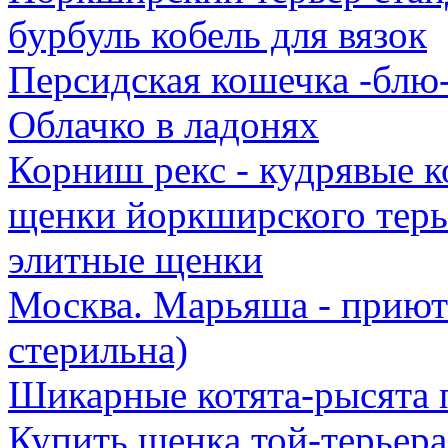
бурбуль кобель для вязок
Персидская кошечка -блю
Облачко в ладонях
Корниш рекс - кудрявые к
щенки йоркширского терь
элитные щенки
Москва. Марьяша - приют 
стерильна)
Шикарные котята-рысята
Купить щенка той-терьера