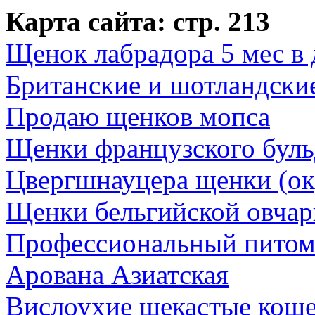
Карта сайта: стр. 213
Щенок лабрадора 5 мес в 
Британские и шотландские
Продаю щенков мопса
Щенки французского буль
Цвергшнауцера щенки (ок
Щенки бельгийской овчар
Профессиональный питом
Арована Азиатская
Вислоухие щекастые коше