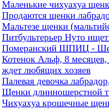
Маленькие чихуахуа щенк
Продаются щенки лабрадо
Мальтезе щенки (мальтийс
Питбультерьер Нуто ищет
Померанский ШПИЦ - Ш
Котенок Альф, 8 месяцев
ждет любящих хозяев
Палевая девочка лабрадор,
Щенки длинношерстной т
Чихуахуа крошечные щен