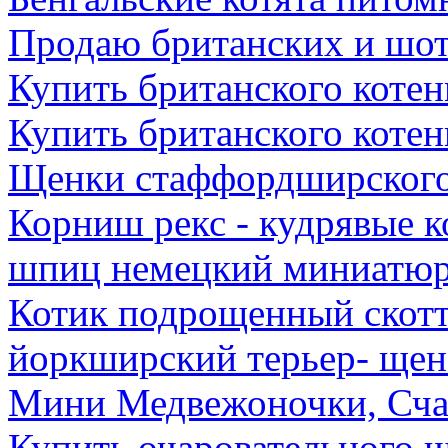
Продаю британских и шот
Купить британского котен
Купить британского котен
Щенки стаффордширского
Корниш рекс - кудрявые к
шпиц немецкий миниатюр
Котик подрощенный скотт
йоркширский терьер- щен
Мини Медвежоночки, Сча
Купить очаровательного 