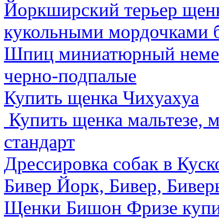
Йоркширский терьер щенк
кукольными мордочками б
Шпиц миниатюрный немец
черно-подпалые
Купить щенка Чихуахуа
Купить щенка мальтезе, 
стандарт
Дрессировка собак в Куск
Бивер Йорк, Бивер, Биве
Щенки Бишон Фризе купи