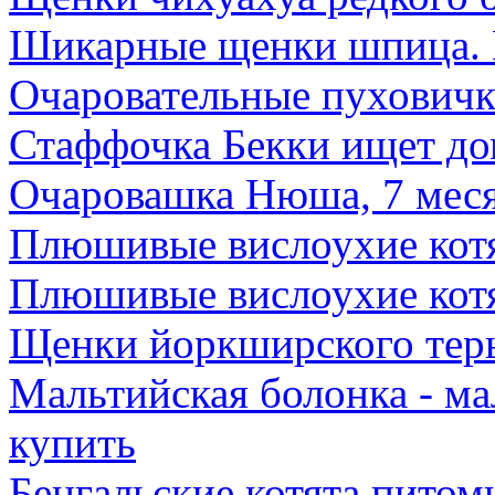
Шикарные щенки шпица. К
Очаровательные пухович
Стаффочка Бекки ищет д
Очаровашка Нюша, 7 мес
Плюшивые вислоухие кот
Плюшивые вислоухие кот
Щенки йоркширского тер
Мальтийская болонка - ма
купить
Бенгальские котята питом