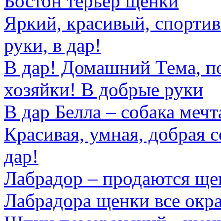
Бостон терьер щенки
Яркий, красивый, спорти
руки, в дар!
В дар! Домашний Тема, п
хозяйки! В добрые руки
В дар Белла – собака мечт
Красивая, умная, добрая с
дар!
Лабрадор – продаются ще
Лабрадора щенки все окра