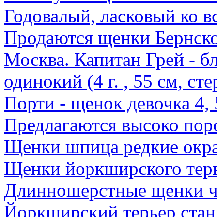
Годовалый, ласковый ко 
Продаются щенки Бернско
Москва. Капитан Грей - бл
одинокий (4 г. , 55 см, ст
Порти - щенок девочка 4, 
Предлагаются высоко по
Щенки шпица редкие окр
Щенки йоркширского тер
Длинношерстные щенки ч
Йоркширский терьер стан