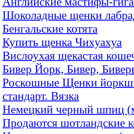
Английские мастифы-гига
Шоколадные щенки лабра
Бенгальские котята
Купить щенка Чихуахуа
Вислоухая щекастая кошеч
Бивер Йорк, Бивер, Биве
Роскошные Щенки йоркши
стандарт. Вязка
Немецкий черный шпиц (
Продаются шотландские к