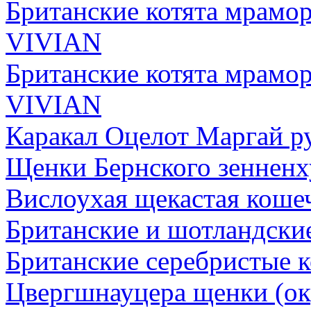
Британские котята мрамо
VIVIAN
Британские котята мрамо
VIVIAN
Каракал Оцелот Маргай р
Щенки Бернского зенненх
Вислоухая щекастая кошеч
Британские и шотландские
Британские серебристые к
Цвергшнауцера щенки (ок