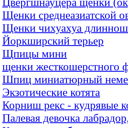
Цвергшнауцера щенки (ок
Щенки среднеазиатской о
Щенки чихуахуа длинноше
Йоркширский терьер
Щпицы мини
щенки жесткошерстного ф
Шпиц миниатюрный немец
Экзотические котята
Корниш рекс - кудрявые к
Палевая девочка лабрадор,