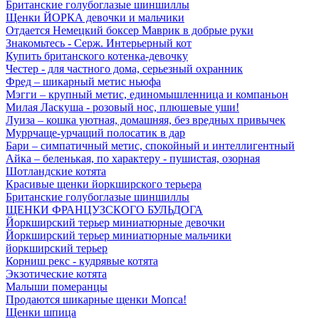
Британские голубоглазые шиншиллы
Щенки ЙОРКА девочки и мальчики
Отдается Немецкий боксер Маврик в добрые руки
Знакомьтесь - Серж. Интерьерный кот
Купить британского котенка-девочку
Честер - для частного дома, серьезный охранник
Фред – шикарный метис ньюфа
Мэгги – крупный метис, единомышленница и компаньон
Милая Ласкуша - розовый нос, плюшевые уши!
Луиза – кошка уютная, домашняя, без вредных привычек
Муррчаще-урчащий полосатик в дар
Бари – симпатичный метис, спокойный и интеллигентный
Айка – беленькая, по характеру - пушистая, озорная
Шотландские котята
Красивые щенки йоркширского терьера
Британские голубоглазые шиншиллы
ЩЕНКИ ФРАНЦУЗСКОГО БУЛЬДОГА
Йоркширский терьер миниатюрные девочки
Йоркширский терьер миниатюрные мальчики
йоркширский терьер
Корниш рекс - кудрявые котята
Экзотические котята
Малыши померанцы
Продаются шикарные щенки Мопса!
Щенки шпица