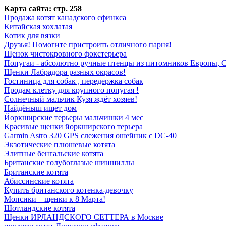
Карта сайта: стр. 258
Продажа котят канадского сфинкса
Китайская хохлатая
Котик для вязки
Друзья! Помогите пристроить отличного парня!
Щенок чистокровного фокстерьера
Попугаи - абсолютно ручные птенцы из питомников Европы,
Щенки Лабрадора разных окрасов!
Гостиница для собак , передержка собак
Продам клетку для крупного попугая !
Солнечный мальчик Кузя ждёт хозяев!
Найдёныш ищет дом
Йоркширские терьеры мальчишки 4 мес
Красивые щенки йоркширского терьера
Garmin Astro 320 GPS слежения ошейник с DC-40
Экзотические плюшевые котята
Элитные бенгальские котята
Британские голубоглазые шиншиллы
Британские котята
Абиссинские котята
Купить британского котенка-девочку
Мопсики – щенки к 8 Марта!
Шотландские котята
Щенки ИРЛАНДСКОГО СЕТТЕРА в Москве