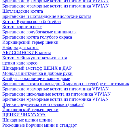
Британские мраморные котята из питомника VIVIAN
Британские мраморные котята из питомника VIVIAN
Шотландские котята
Британские и шотландские вислоухие котята
Котята Курильского бобтейла
Котята корниш рекс
Британские голубоглазые шиншиллы
Британские котята голубого окраса
Йоркширский терьер щенки
Наборы для котят!
АБИССИНСКИЕ котята
Котята мейн-кун от кота-гиганта
щенки кане корсо
Шикарный амстафф ШЕЙХ в ДАР
Молодая питбулечка в добрые руки
Клайда - сокровище в вашем доме
Британские котята шоколадный мрамор на серебре из питомн
Британские мраморные котята из питомника VIVIAN
Британские шоколадные котята из питомника VIVIAN
Британские мраморные котята из питомника VIVIAN
Щенки среднеазиатской овчарки (алабай)
Йоркширский терьер щенки
ЩЕНКИ ЧИХУАХУА
Шикарные щенки шпица
Роскошные йорчики мини и стандарт