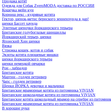
Продажа котят
Одежда для Собак ZveroMODA доставка по РОССИИ
Кошечка мейн кун
Корниш рекс - кудрявые котята
Гектор, щенок-метис бернского зенненхунда в дар!
щенки Бассет хаунда
Элитные щеночки йоркширского терьера
Британские голубоглазые шиншиллы
Йоркширский терьер, щенки
Японский Хин щенки
Вязка
Стрижка кошек, котов и собак
Экзоты котята плюшевые мишки
щенки йоркширского терьера
щенки немецкой овчарки
Рон - лабрадор
Британские котята
Мартин - голден ретривер
Чапс - голден ретривер
Щенки ЙОРКА девочки и мальчики
Британские мраморные котята из питомника VIVIAN
Британские шоколадные котята из питомника VIVIAN
Британские котята шоколадный мрамор на серебре из питомн
Британские мраморные котята из питомника VIVIAN
В хорошие руки