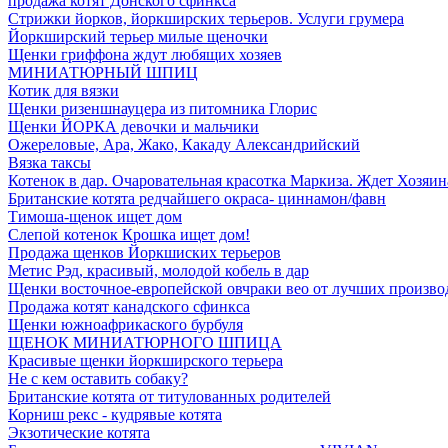
продажа котят Донского сфинкса
Стрижки йорков, йоркширских терьеров. Услуги грумера
Йоркширский терьер милые щеночки
Щенки гриффона ждут любящих хозяев
МИНИАТЮРНЫЙ ШПИЦ
Котик для вязки
Щенки ризеншнауцера из питомника Глорис
Щенки ЙОРКА девочки и мальчики
Ожереловые, Ара, Жако, Какаду Александрийский
Вязка таксы
Котенок в дар. Очаровательная красотка Маркиза. Ждет Хозяин
Британские котята редчайшего окраса- циннамон/фавн
Тимоша-щенок ищет дом
Слепой котенок Крошка ищет дом!
Продажа щенков Йоркшиских терьеров
Метис Рэд, красивый, молодой кобель в дар
Щенки восточное-европейской овчраки вео от лучших произво
Продажа котят канадского сфинкса
Щенки южноафрикаского бурбуля
ЩЕНОК МИНИАТЮРНОГО ШПИЦА
Красивые щенки йоркширского терьера
Не с кем оставить собаку?
Британские котята от титулованных родителей
Корниш рекс - кудрявые котята
Экзотические котята