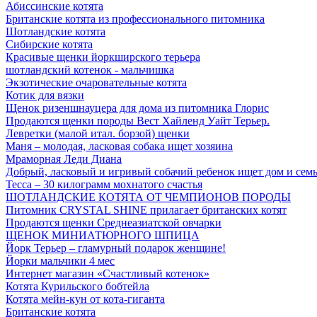
Абиссинские котята
Британские котята из профессионального питомника
Шотландские котята
Сибирские котята
Красивые щенки йоркширского терьера
шотландский котенок - мальчишка
Экзотические очаровательные котята
Котик для вязки
Щенок ризеншнауцера для дома из питомника Глорис
Продаются щенки породы Вест Хайленд Уайт Терьер.
Левретки (малой итал. борзой) щенки
Маня – молодая, ласковая собака ищет хозяина
Мраморная Леди Диана
Добрый, ласковый и игривый собачий ребенок ищет дом и сем
Тесса – 30 килограмм мохнатого счастья
ШОТЛАНДСКИЕ КОТЯТА ОТ ЧЕМПИОНОВ ПОРОДЫ
Питомник CRYSTAL SHINE прилагает британских котят
Продаются щенки Среднеазиатской овчарки
ЩЕНОК МИНИАТЮРНОГО ШПИЦА
Йорк Терьер – гламурный подарок женщине!
Йорки мальчики 4 мес
Интернет магазин «Счастливый котенок»
Котята Курильского бобтейла
Котята мейн-кун от кота-гиганта
Британские котята