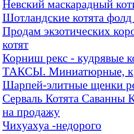
Невский маскарадный коти
Шотландские котята фолд 
Продам экзотических кор
котят
Корниш рекс - кудрявые к
ТАКСЫ. Миниатюрные, к
Шарпей-элитные щенки ре
Серваль Котята Саванны 
на продажу
Чихуахуа -недорого