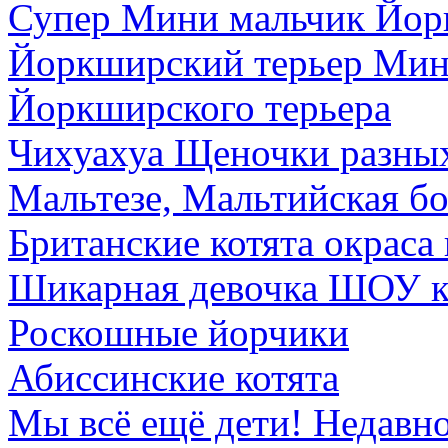
Супер Мини мальчик Йорк
Йоркширский терьер Мин
Йоркширского терьера
Чихуахуа Щеночки разных
Мальтезе, Мальтийская б
Британские котята окраса
Шикарная девочка ШОУ к
Роскошные йорчики
Абиссинские котята
Мы всё ещё дети! Недавно