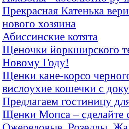
Прекрасная Катенька вери
нового хозяина
Абиссинские котята
Щеночки йоркширского те
Новому Году!
Щенки кане-корсо черног
вислоухие кошечки с док
Предлагаем гостиницу дл
Щенки Мопса – сделайте 
Ожереловые, Розеллы, Жа