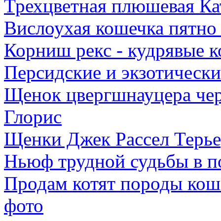
Трехцветная плюшевая Ка
Вислоухая кошечка пятно 
Корниш рекс - кудрявые к
Персидские и экзотическ
Щенок цвергшнауцера чер
Глорис
Щенки Джек Рассел Терье
Ньюф трудной судьбы в п
Продам котят породы 
фото