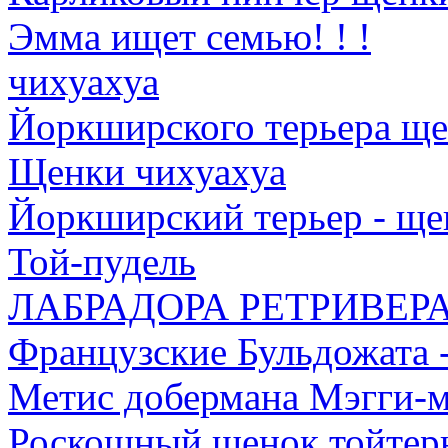
Эмма ищет семью! ! !
чихуахуа
Йоркширского терьера щ
Щенки чихуахуа
Йоркширский терьер - ще
Той-пудель
ЛАБРАДОРА РЕТРИВЕР
Французские Бульдожата 
Метис добермана Мэгги-м
Роскошный щенок тойтерь