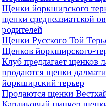
Щенки йоркширского тер
щенки среднеазиатской ов
родителей
Щенки Русского Той Терь
Щенков йоркширского-тер
Клуб предлагает щенков 
продаются щенки далмати
йоркширский терьер
Продаются щенки Вестхай
Карликовый пинчер щенк