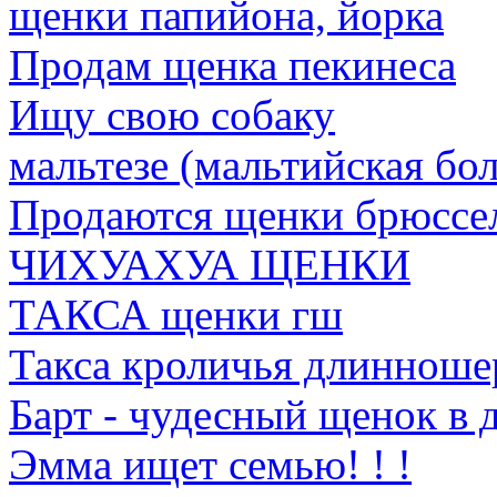
щенки папийона, йорка
Продам щенка пекинеса
Ищу свою собаку
мальтезе (мальтийская бо
Продаются щенки брюссе
ЧИХУАХУА ЩЕНКИ
ТАКСА щенки гш
Такса кроличья длинноше
Барт - чудесный щенок в 
Эмма ищет семью! ! !