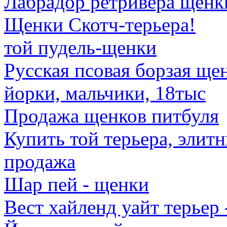
Лабрадор ретривера щенк
Щенки Скотч-терьера!
той пудель-щенки
Русская псовая борзая ще
йорки, мальчики, 18тыс
Продажа щенков питбуля
Купить той терьера, элит
продажа
Шар пей - щенки
Вест хайленд уайт терьер