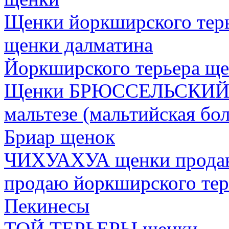
Щенки йоркширского тер
щенки далматина
Йоркширского терьера щ
Щенки БРЮССЕЛЬСКИЙ
мальтезе (мальтийская бо
Бриар щенок
ЧИХУАХУА щенки прода
продаю йоркширского тер
Пекинесы
ТОЙ ТЕРЬЕРЫ щенки