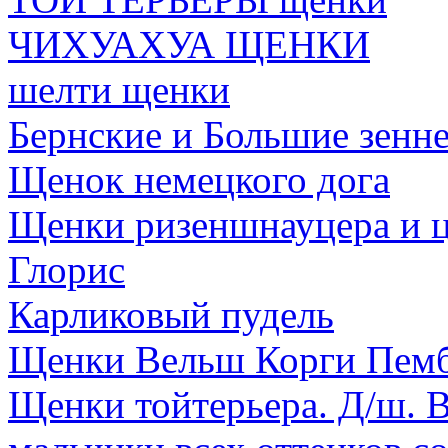
ЧИХУАХУА ЩЕНКИ
шелти щенки
Бернские и Большие зенн
Щенок немецкого дога
Щенки ризеншнауцера и ц
Глорис
Карликовый пудель
Щенки Вельш Корги Пембр
Щенки тойтерьера. Д/ш. 