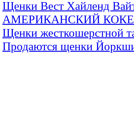
Щенки Вест Хайленд Вайт
АМЕРИКАНСКИЙ КОКЕР
Щенки жесткошерстной т
Продаются щенки Йоркши