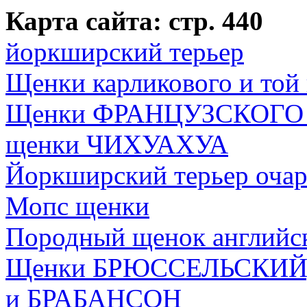
Карта сайта: стр. 440
йоркширский терьер
Щенки карликового и той
Щенки ФРАНЦУЗСКОГО Б
щенки ЧИХУАХУА
Йоркширский терьер очар
Мопс щенки
Породный щенок английск
Щенки БРЮССЕЛЬСКИЙ
и БРАБАНСОН