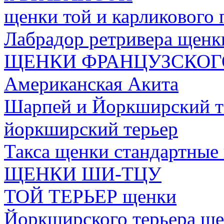
щенки той и карликового 
Лабрадор ретривера щенк
ЩЕНКИ ФРАНЦУЗСКОГ
Американская Акита
Шарпей и Йоркширский т
йоркширский терьер
Такса щенки стандартные
ЩЕНКИ ШИ-ТЦУ
ТОЙ ТЕРЬЕР щенки
Йоркширского терьера щ