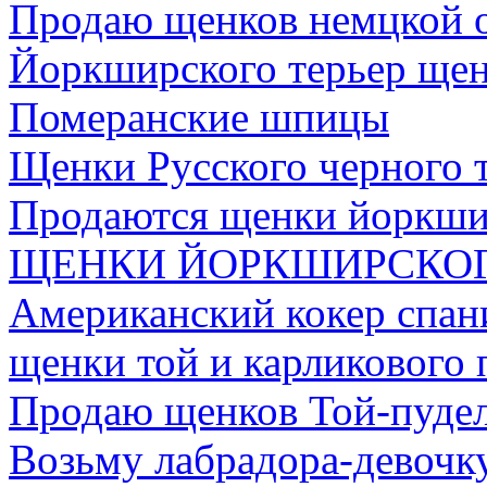
Продаю щенков немцкой 
Йоркширского терьер ще
Померанские шпицы
Щенки Русского черного 
Продаются щенки йоркшир
ЩЕНКИ ЙОРКШИРСКОГ
Американский кокер спан
щенки той и карликового 
Продаю щенков Той-пуде
Возьму лабрадора-девочк