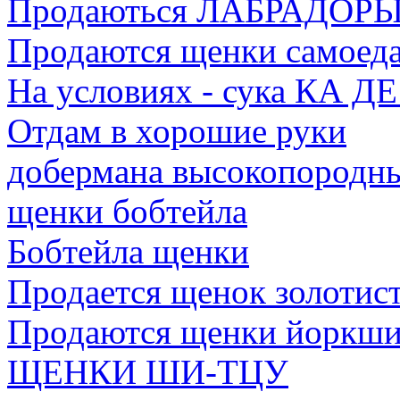
Продаються ЛАБРАДОР
Продаются щенки самоед
На условиях - сука КА Д
Отдам в хорошие руки
добермана высокопородн
щенки бобтейла
Бобтейла щенки
Продается щенок золотист
Продаются щенки йоркшир
ЩЕНКИ ШИ-ТЦУ