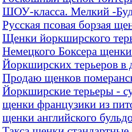
ШОУ-класса. Мелкий -Будет
Русская псовая борзая ще
Щенки йоркширского тер
Немецкого Боксера щенки
Йоркширских терьеров в 
Продаю щенков померанс
Йоркширские терьеры - с
щенки французики из пито
щенки английского бульдо
Такса щенки стандартные