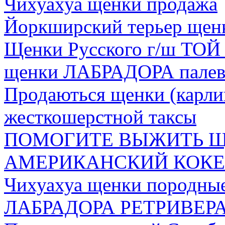
Чихуахуа щенки продажа
Йоркширский терьер щен
Щенки Русского г/ш ТОЙ т
щенки ЛАБРАДОРА палев
Продаються щенки (карли
жесткошерстной таксы
ПОМОГИТЕ ВЫЖИТЬ 
АМЕРИКАНСКИЙ КОКЕР
Чихуахуа щенки породны
ЛАБРАДОРА РЕТРИВЕР