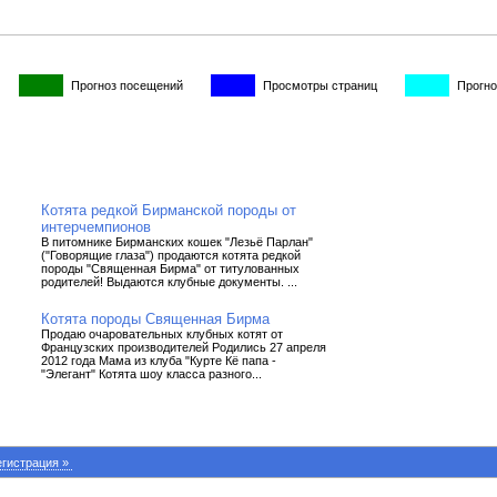
Прогноз посещений
Просмотры страниц
Прогно
Котята редкой Бирманской породы от
интерчемпионов
В питомнике Бирманских кошек "Лезьё Парлан"
("Говорящие глаза") продаются котята редкой
породы "Священная Бирма" от титулованных
родителей! Выдаются клубные документы. ...
Котята породы Священная Бирма
Продаю очаровательных клубных котят от
Французских производителей Родились 27 апреля
2012 года Мама из клуба "Курте Кё папа -
"Элегант" Котята шоу класса разного...
гистрация »