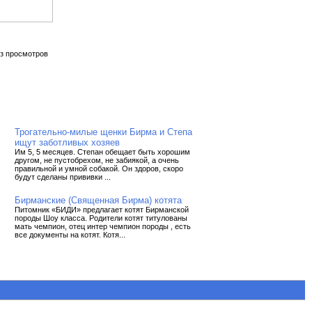
з просмотров
Трогательно-милые щенки Бирма и Степа
ищут заботливых хозяев
Им 5, 5 месяцев. Степан обещает быть хорошим
другом, не пустобрехом, не забиякой, а очень
правильной и умной собакой. Он здоров, скоро
будут сделаны прививки ...
Бирманские (Священная Бирма) котята
Питомник «БИДИ» предлагает котят Бирманской
породы Шоу класса. Родители котят титулованы
мать чемпион, отец интер чемпион породы , есть
все документы на котят. Котя...