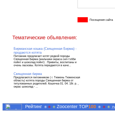
Посещения сайта
Тематические объявления:
Бирманская кошка (Священная Бирма) -
продаются котята
Питомник предлагает котят редкой породы
Священная Бирма (мальчики окраса сил-тэбби
пойнт и шоколад пойнт) . Привиты, воспитаны и
очень ласковы. Котята передаются в каче...
Священная бирма
Предлагаются питомником ( г. Тюмень Тюменская
область) котята породы Священная бирма от
титулованныx родителей. Кошечка 01. 04. 18г. р. ,
окрас шоколад - ...
Рейтинг
Zoocenter TOP
100
®
®
®
®
®
®
Ре