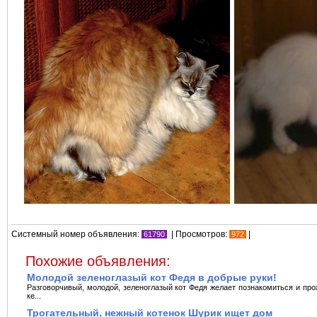
Системный номер объявления:
| Просмотров:
|
61790
972
Похожие объявления:
Молодой зеленоглазый кот Федя в добрые руки!
Разговорчивый, молодой, зеленоглазый кот Федя желает познакомиться и про
ке...
Трогательный, нежный котенок Шурик ищет дом