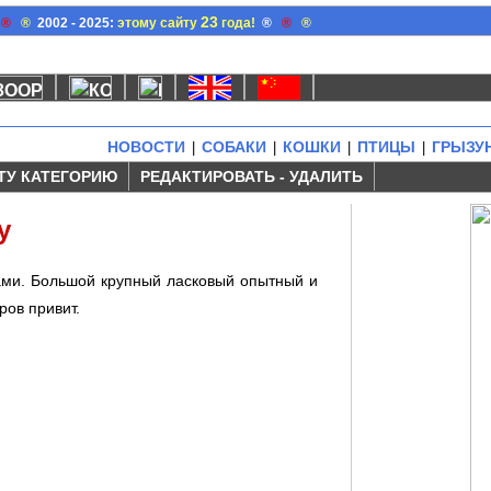
23
®
®
2002 - 2025:
этому сайту
года!
®
®
®
НОВОСТИ
СОБАКИ
КОШКИ
ПТИЦЫ
ГРЫЗУ
|
|
|
|
ТУ КАТЕГОРИЮ
РЕДАКТИРОВАТЬ - УДАЛИТЬ
у
зами. Большой крупный ласковый опытный и
ров привит.