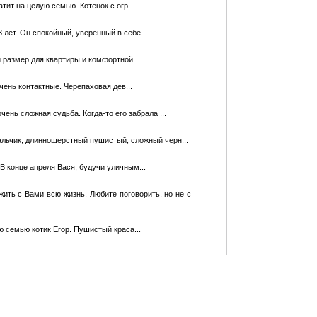
тит на целую семью. Котенок с огр...
 лет. Он спокойный, уверенный в себе...
й размер для кваpтиры и комфортной...
ень контактные. Черепаховая дев...
чень сложная судьба. Когда-то его забрала ...
альчик, длинношерстный пушистый, сложный черн...
це апреля Вася, будучи уличным...
жить с Вами всю жизнь. Любите поговорить, но не с
ю семью котик Егор. Пушистый краса...