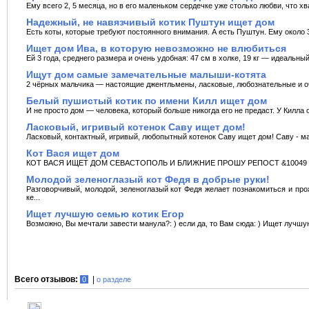
Ему всего 2, 5 месяца, но в его маленьком сердечке уже столько любви, что хва
Надежный, не навязчивый котик Пуштун ищет дом
Есть коты, которые требуют постоянного внимания. А есть Пуштун. Ему около 3
Ищет дом Ива, в которую невозможно не влюбиться
Ей 3 года, среднего размера и очень удобная: 47 см в холке, 19 кг — идеальны
Ищут дом самые замечательные малыши-котята
2 чёрных мальчика — настоящие джентльмены, ласковые, любознательные и оч
Белый пушистый котик по имени Килл ищет дом
И не просто дом — человека, который больше никогда его не предаст. У Килла о
Ласковый, игривый котенок Саву ищет дом!
Ласковый, контактный, игривый, любопытный котенок Саву ищет дом! Саву - м
Кот Вася ищет дом
КОТ ВАСЯ ИЩЕТ ДОМ СЕВАСТОПОЛЬ И БЛИЖНИЕ ПРОШУ РЕПОСТ &10049 В кон
Молодой зеленоглазый кот Федя в добрые руки!
Разговорчивый, молодой, зеленоглазый кот Федя желает познакомиться и про
ке...
Ищет лучшую семью котик Егор
Возможно, Вы мечтали завести манула?: ) если да, то Вам сюда: ) Ищет лучшу
Всего отзывов:
|
0
о разделе