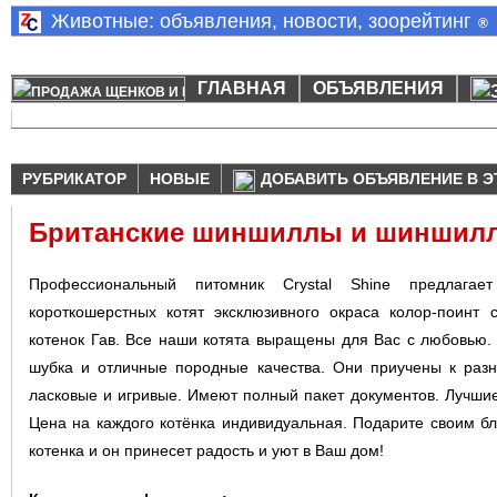
Животные: объявления, новости, зоорейтинг
®
ГЛАВНАЯ
ОБЪЯВЛЕНИЯ
РУБРИКАТОР
НОВЫЕ
ДОБАВИТЬ ОБЪЯВЛЕНИЕ В Э
Британские шиншиллы и шиншил
Профессиональный питомник Crystal Shine предлагае
короткошерстных котят эксклюзивного окраса колор-поинт 
котенок Гав. Все наши котята выращены для Вас с любовью.
шубка и отличные породные качества. Они приучены к разно
ласковые и игривые. Имеют полный пакет документов. Лучшие
Цена на каждого котёнка индивидуальная. Подарите своим б
котенка и он принесет радость и уют в Ваш дом!