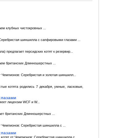
ем клубных чистокровных ...
: Серебристая шиншилла с сапфировыми глазами ...
) предлагает персидских котят к резервир...
ем британских Длинношерстных ...
 Чемпионов: Серебристая и золотая шиншилл...
тые котята родились 7 декабря, умные, ласковые,
глазами
меет лицензии WCF и W...
ет британских Длинношерстных ...
 Чемпионов: Серебристая шиншилла с ...
глазами
отят от Чемпионов: Серебристая шиншилла с ...