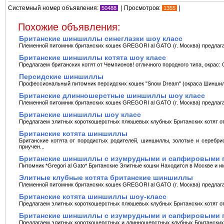
Системный номер объявления:
| Просмотров:
|
50488
1355
Похожие объявления:
Британские шиншиллы синеглазки шоу класс
Племенной питомник британских кошек GREGORI al GATO (г. Москва) предлага
Британские шиншиллы котята шоу класс
Предлагаем британских котят от Чемпионов! отличного породного типа, окрас
Персидские шиншиллы
Профессиональный питомник персидских кошек "Snow Dream" (окраса Шиншилла
Британские длинношерстные шиншиллы шоу класс
Племенной питомник британских кошек GREGORI al GATO (г. Москва) предлага
Британские шиншиллы шоу класс
Предлагаем элитных короткошерстных плюшевых клубных Британских котят от
Британские котята шиншиллы
Британские котята от породистыx родителей, шиншиллы, золотые и серебрис
приучен...
Британские шиншиллы с изумрудными и сапфировыми 
Питомник *Gregori al Gato* Британские Элитные кошки Находится в Москве и и
Элитные клубные котята британские шиншиллы
Племенной питомник британских кошек GREGORI al GATO (г. Москва) предлага
Британские котята шиншиллы шоу-класс
Предлагаем элитных короткошерстных плюшевых клубных Британских котят от
Британские шиншиллы c изумрудными и сапфировыми 
Предлагаем элитных короткошерстных и длинношерстных клубных Британских к