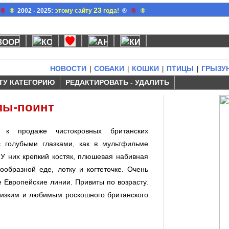
23
®
®
2002 - 2025:
этому сайту
года!
®
®
®
НОВОСТИ
СОБАКИ
КОШКИ
ПТИЦЫ
ГРЫЗУ
|
|
|
|
ТУ КАТЕГОРИЮ
РЕДАКТИРОВАТЬ - УДАЛИТЬ
лы-поинт
т к продаже чистокровных британских
с голубыми глазками, как в мультфильме
 У них крепкий костяк, плюшевая набивная
образной еде, лотку и когтеточке. Очень
 Европейские линии. Привиты по возрасту.
лизким и любимым роскошного британского