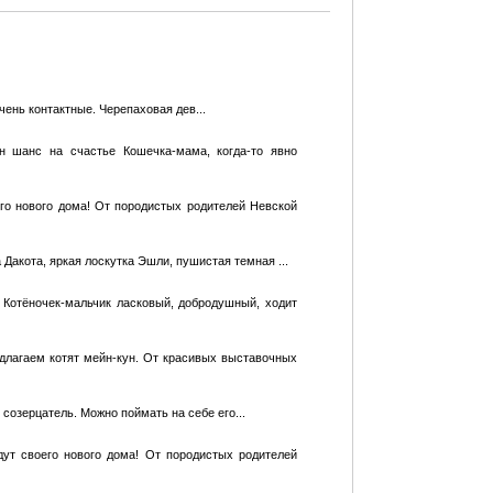
ень контактные. Черепаховая дев...
н шанс на счастье Кошечка-мама, когда-то явно
его нового дома! От породистых родителей Невской
Дакота, яркая лоскутка Эшли, пушистая темная ...
 Котёночек-мальчик ласковый, добродушный, ходит
едлагаем котят мейн-кун. От красивых выставочных
созерцатель. Можно поймать на себе его...
дут своего нового дома! От породистых родителей