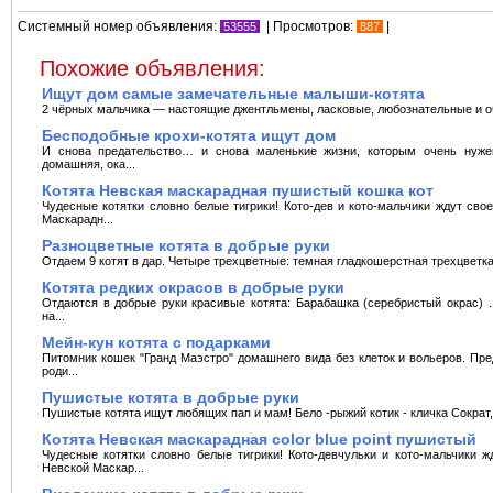
Системный номер объявления:
| Просмотров:
|
53555
887
Похожие объявления:
Ищут дом самые замечательные малыши-котята
2 чёрных мальчика — настоящие джентльмены, ласковые, любознательные и оч
Бесподобные крохи-котята ищут дом
И снова предательство… и снова маленькие жизни, которым очень нуже
домашняя, ока...
Котята Невская маскарадная пушистый кошка кот
Чудесные котятки словно белые тигрики! Кото-дев и кото-мальчики ждут сво
Маскарадн...
Разноцветные котята в добрые руки
Отдаем 9 котят в дар. Четыре трехцветные: темная гладкошерстная трехцветка 
Котята редких окрасов в добрые руки
Отдаются в добрые руки красивые котята: Барабашка (серебристый окрас) .
на...
Мейн-кун котята с подарками
Питомник кошек "Гранд Маэстро" домашнего вида без клеток и вольеров. Пр
роди...
Пушистые котята в добрые руки
Пушистые котята ищут любящих пап и мам! Бело -рыжий котик - кличка Сократ, 
Котята Невская маскарадная color blue point пушистый
Чудесные котятки словно белые тигрики! Кото-девчульки и кото-мальчики ж
Невской Маскар...