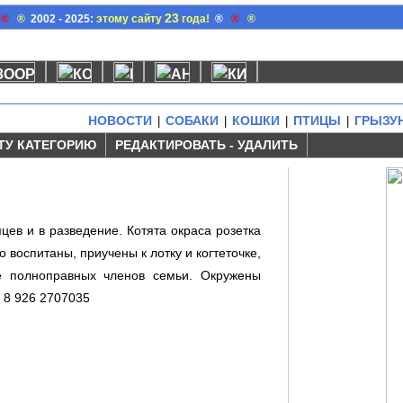
23
®
®
2002 - 2025:
этому сайту
года!
®
®
®
НОВОСТИ
СОБАКИ
КОШКИ
ПТИЦЫ
ГРЫЗУ
|
|
|
|
ТУ КАТЕГОРИЮ
РЕДАКТИРОВАТЬ - УДАЛИТЬ
ев и в разведение. Котята окраса розетка
 воспитаны, приучены к лотку и когтеточке,
ве полноправных членов семьи. Окружены
 8 926 2707035