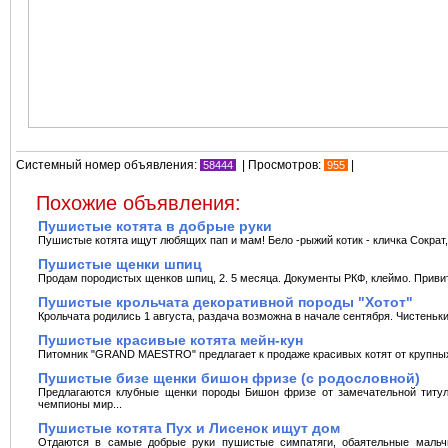
Системный номер объявления:
| Просмотров:
|
58444
955
Похожие объявления:
Пушистые котята в добрые руки
Пушистые котята ищут любящих пап и мам! Бело -рыжий котик - кличка Сократ, 
Пушистые щенки шпиц
Продам породистыx щенков шпиц, 2. 5 месяца. Документы РКФ, клеймо. Привит
Пушистые крольчата декоративной породы "Хотот"
Крольчата родились 1 августа, раздача возможна в начале сентября. Чистеньки
Пушистые красивые котята мейн-кун
Питомник "GRAND MAESTRO" предлагает к продаже красивых котят от крупных 
Пушистые бизе щенки бишон фризе (с родословной)
Предлагаются клубные щенки породы Бишон фризе от замечательной титул
чемпионы мир...
Пушистые котята Пух и Лисенок ищут дом
Отдаются в самые добрые руки пушистые симпатяги, обаятельные мальч