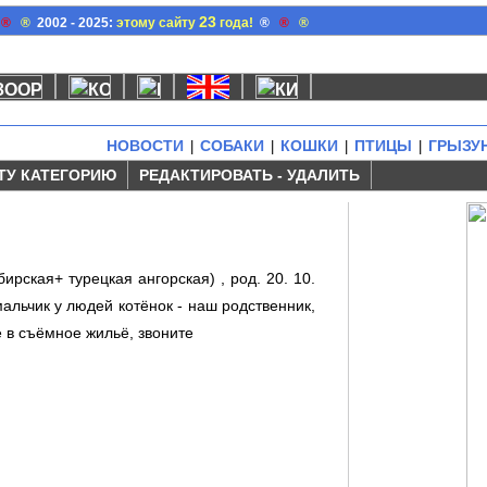
23
®
®
2002 - 2025:
этому сайту
года!
®
®
®
НОВОСТИ
СОБАКИ
КОШКИ
ПТИЦЫ
ГРЫЗУ
|
|
|
|
ТУ КАТЕГОРИЮ
РЕДАКТИРОВАТЬ - УДАЛИТЬ
рская+ турецкая ангорская) , род. 20. 10.
мальчик у людей котёнок - наш родственник,
 в съёмное жильё, звоните