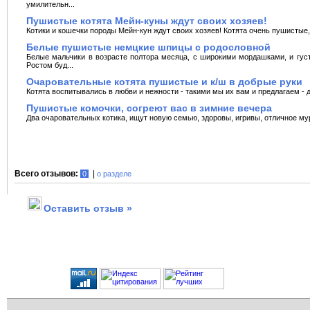
умилительн...
Пушистые котята Мейн-куны ждут своих хозяев!
Котики и кошечки породы Мейн-кун ждут своих хозяев! Котята очень пушистые,
Белые пушистые немцкие шпицы с родословной
Белые мальчики в возрасте полтора месяца, с широкими мордашками, и гус
Ростом буд...
Очаровательные котята пушистые и к/ш в добрые руки
Котята воспитывались в любви и нежности - такими мы их вам и предлагаем - 
Пушистые комочки, согреют вас в зимние вечера
Два очаровательных котика, ищут новую семью, здоровы, игривы, отличное мур
Всего отзывов:
|
0
о разделе
Оставить отзыв »