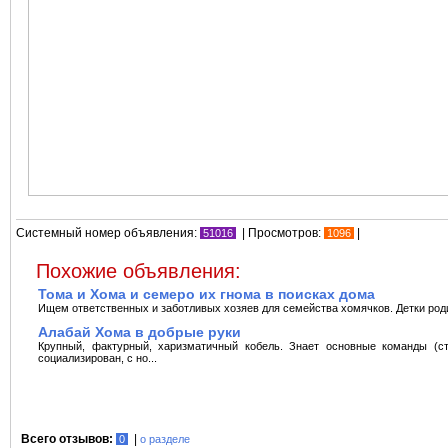
Системный номер объявления:
| Просмотров:
|
51016
1096
Похожие объявления:
Тома и Хома и семеро их гнома в поисках дома
Ищем ответственных и заботливых хозяев для семейства хомячков. Детки родил
Алабай Хома в добрые руки
Крупный, фактурный, харизматичный кобель. Знает основные команды (ст
социализирован, с но...
Всего отзывов:
|
0
о разделе