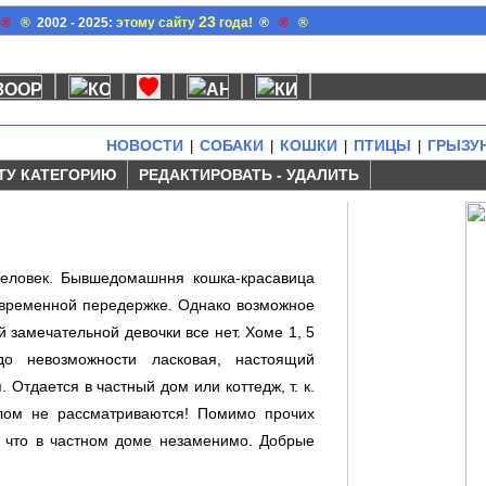
23
®
®
2002 - 2025:
этому сайту
года!
®
®
®
НОВОСТИ
СОБАКИ
КОШКИ
ПТИЦЫ
ГРЫЗУ
|
|
|
|
ТУ КАТЕГОРИЮ
РЕДАКТИРОВАТЬ - УДАЛИТЬ
человек. Бывшедомашння кошка-красавица
а временной передержке. Однако возможное
й замечательной девочки все нет. Хоме 1, 5
 до невозможности ласковая, настоящий
 Отдается в частный дом или коттедж, т. к.
улом не рассматриваются! Помимо прочих
, что в частном доме незаменимо. Добрые