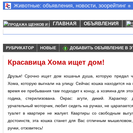
Животные: объявления, новости, зоорейтинг
®
ГЛАВНАЯ
ОБЪЯВЛЕНИЯ
РУБРИКАТОР
НОВЫЕ
ДОБАВИТЬ ОБЪЯВЛЕНИЕ В Э
Красавица Хома ищет дом!
Друзья! Срочно ищет дом кошачья душа, которую предал 
Хома, которую выгнали на улицу. Сейчас кошка находится н
время ее пребывания там подходит к концу, а хозяина для это
годика, стерилизована. Окрас: агути, дикий. Характер:
урчательный моторчик, любит сидеть на ручках, не царапается.
туалет в квартире не жалует. Квартиры со свободным выг
достоинств, эта кошка станет для Вас отличным мышеловом
ручки, отзовитесь!