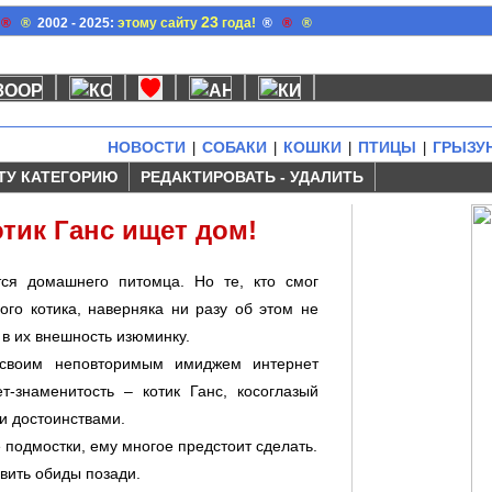
23
®
®
2002 - 2025:
этому сайту
года!
®
®
®
НОВОСТИ
СОБАКИ
КОШКИ
ПТИЦЫ
ГРЫЗУ
|
|
|
|
ТУ КАТЕГОРИЮ
РЕДАКТИРОВАТЬ - УДАЛИТЬ
тик Ганс ищет дом!
тся домашнего питомца. Но те, кто смог
ого котика, наверняка ни разу об этом не
 в их внешность изюминку.
 своим неповторимым имиджем интернет
-знаменитость – котик Ганс, косоглазый
и достоинствами.
 подмостки, ему многое предстоит сделать.
авить обиды позади.