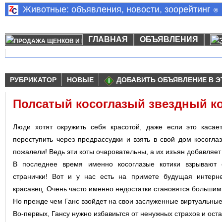
Животные: объявления, новости, зоорейтинг
®
ГЛАВНАЯ
ОБЪЯВЛЕНИЯ
РУБРИКАТОР
НОВЫЕ
ДОБАВИТЬ ОБЪЯВЛЕНИЕ В Э
Полсатый косоглазый звездный ко
Люди хотят окружить себя красотой, даже если это касае
переступить через предрассудки и взять в свой дом косоглаз
пожалели! Ведь эти коты очаровательны, а их изъян добавляет
В последнее время именно косоглазые котики взрывают
странички! Вот и у нас есть на примете будущая интернет
красавец. Очень часто именно недостатки становятся большим
Но прежде чем Ганс взойдет на свои заслуженные виртуальные
Во-первых, Гансу нужно избавиьтся от ненужных страхов и ост