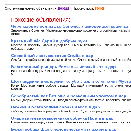
Системный номер объявления:
| Просмотров:
|
53577
1086
Похожие объявления:
Черепаховое солнышко Сонечка, ласковейшая кошечка-
Знакомьтесь Сонечка. Маленькая черепаховая кошечка с огромными глазами, 
отчая...
Красивый пёс Дарий в добрые руки
Москва и область. Дарий супер-пес! Очень позитивный, ласковый и нев
собаками-дево...
Спокойный ласкуша котик Симба в дар
Симба — яркий красивый маркизный котик. Очень нежный и ласковый, спокой
Благородный рыцарь Рамзес — черный кот в дар
Благородный рыцарь Рамзес предлагает лапу и сердце тем, кто оценит его д
5...
Шотландский вислоухий голубоглазый блю пойнт Муста
Котик Мустафа ищет доброе сердце! Молодой синеглазый котик очень лaс
малыш...
Серебристый кот Витюша с роскошным хвостом в дар
Милый добрый котик Витюша. Порода рагамаффин или метис. Характер: ласков
Нежная и благородная собака Хэйси в дар
Добрая, нежная и благородная собака Хэйси. Радуется прогулкам на поводке, 
Очаровательная маленькая собачка Налла в дар
Налла идеальная городская собака. Девочка нежная и трепетная. Тянется к лю
Белая собака Шая с человеческими глазами в дар