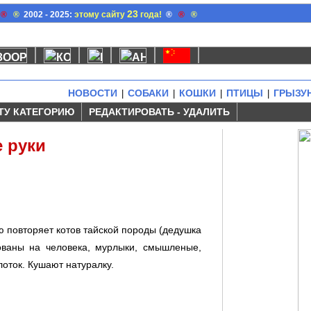
23
®
®
2002 - 2025:
этому сайту
года!
®
®
®
НОВОСТИ
СОБАКИ
КОШКИ
ПТИЦЫ
ГРЫЗУ
|
|
|
|
ТУ КАТЕГОРИЮ
РЕДАКТИРОВАТЬ - УДАЛИТЬ
е руки
ю повторяет котов тайской породы (дедушка
рованы на человека, мурлыки, смышленые,
оток. Кушают натуралку.