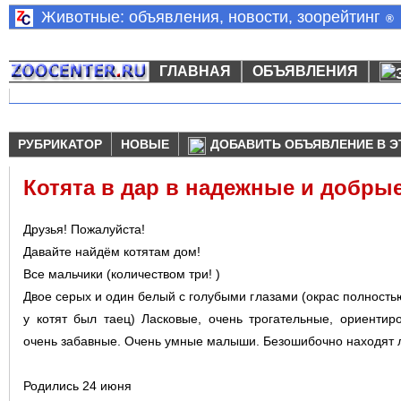
Животные: объявления, новости, зоорейтинг
®
ГЛАВНАЯ
ОБЪЯВЛЕНИЯ
РУБРИКАТОР
НОВЫЕ
ДОБАВИТЬ ОБЪЯВЛЕНИЕ В Э
Котята в дар в надежные и добры
Друзья! Пожалуйста!
Давайте найдём котятам дом!
Все мальчики (количеством три! )
Двое серых и один белый с голубыми глазами (окрас полность
у котят был таец) Ласковые, очень трогательные, ориенти
очень забавные. Очень умные малыши. Безошибочно находят л
Родились 24 июня