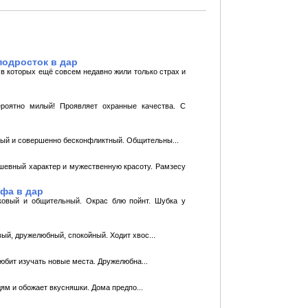
подросток в дар
в которых ещё совсем недавно жили только страх и
ероятно милый! Проявляет охранные качества. С
ный и совершенно бесконфликтный. Общительны...
ушевный характер и мужественную красоту. Рамзесу
фа в дар
кoвый и общительный. Окрас блю пойнт. Шубка у
ый, дружелюбный, спокойный. Ходит хвос...
любит изучать новые места. Дружелюбна...
дям и обожает вкусняшки. Дома предпо...