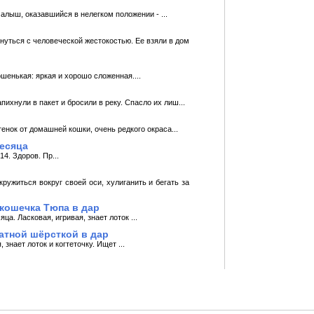
лыш, оказавшийся в нелегком положении - ...
нуться с человеческой жестокостью. Ее взяли в дом
шенькая: яркая и хорошо сложенная....
хнули в пакет и бросили в реку. Спасло их лиш...
тенок от домашней кошки, очень редкого окраса...
месяца
4. Здоров. Пр...
ружиться вокруг своей оси, хулиганить и бегать за
 кошечка Тюпа в дар
а. Ласковая, игривая, знает лоток ...
атной шёрсткой в дар
знает лоток и когтеточку. Ищет ...