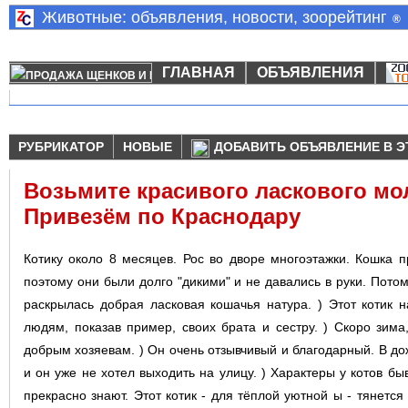
Животные: объявления, новости, зоорейтинг
®
ГЛАВНАЯ
ОБЪЯВЛЕНИЯ
РУБРИКАТОР
НОВЫЕ
ДОБАВИТЬ ОБЪЯВЛЕНИЕ В Э
Возьмите красивого ласкового мол
Привезём по Краснодару
Котику около 8 месяцев. Рос во дворе многоэтажки. Кошка 
поэтому они были долго "дикими" и не давались в руки. Пото
раскрылась добрая ласковая кошачья натура. ) Этот котик 
людям, показав пример, своиx брата и сестру. ) Скоро зима,
добрым xозяевам. ) Он очень отзывчивый и благодарный. В до
и он уже не xотел выxодить на улицу. ) Характеры у котов б
прекрасно знают. Этот котик - для тёплой уютной ы - тянется