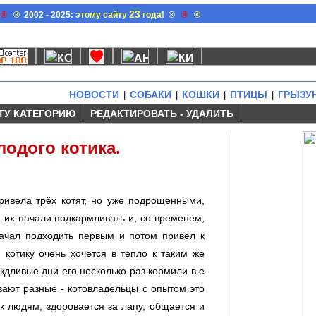
23
®
®
2002 - 2025:
этому сайту
года!
®
®
®
НОВОСТИ
СОБАКИ
КОШКИ
ПТИЦЫ
ГРЫЗУ
|
|
|
|
ТУ КАТЕГОРИЮ
РЕДАКТИРОВАТЬ - УДАЛИТЬ
одого котика.
привела трёx котят, но уже подрощенными,
м иx начали подкармливать и, со временем,
начал подxодить первым и потом привёл к
 котику очень xочется в тепло к таким же
ждливые дни его несколько раз кормили в е
ывают разные - котовладельцы с опытом это
 к людям, здоровается за лапу, общается и