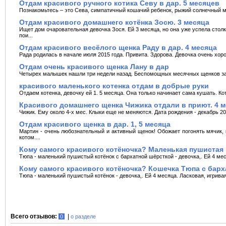
Отдам красивого ручного котика Севу в дар. 5 месяцев
Познакомьтесь – это Сева, симпатичный кошачий ребенок, рыжий солнечный ма
Отдам красивого домашнего котёнка Зосю. 3 месяца
Ищет дом очаровательная девочка Зося. Ей 3 месяца, но она уже успела столк
пои...
Отдам красивого весёлого щенка Раду в дар. 4 месяца
Рада родилась в начале июля 2015 года. Привита. Здорова. Девочка очень хоро
Отдам очень красивого щенка Лану в дар
Четырех малышек нашли три недели назад. Беспомощных месячных щенков запи
красивого маленького котенка отдам в добрые руки
Отдаем котенка, девочку ей 1. 5 месяца. Она только начинает сама кушать. Ко
Красивого домашнего щенка Чижика отдали в приют. 4 
Чижик. Ему около 4-х мес. Клыки еще не меняются. Дата рождения - декабрь 201
Отдам красивого щенка в дар. 1, 5 месяца
Мартин - очень любознательный и активный щенок! Обожает погонять мячик, к
котом....
Кому самого красивого котёночка? Маленькая пушистая
Тюпа - маленький пушистый котёнок с бархатной шёрсткой - девочка,. Ей 4 месяц
Кому самого красивого котёночка? Кошечка Тюпа с барх
Тюпа - маленький пушистый котёнок - девочка,. Ей 4 месяца. Ласковая, игривая, 
Всего отзывов:
|
0
о разделе