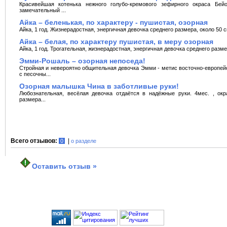
Красивейшая котенька нежного голубо-кремового зефирного окраса Бей
замечательный ...
Айка – беленькая, по характеру - пушистая, озорная
Айка, 1 год. Жизнерадостная, энергичная девочка среднего размера, около 50 с
Айка – белая, по характеру пушистая, в меру озорная
Айка, 1 год. Трогательная, жизнерадостная, энергичная девочка среднего размер
Эмми-Рошаль – озорная непоседа!
Стройная и невероятно общительная девочка Эмми - метис восточно-европейс
с песочны...
Озорная малышка Чина в заботливые руки!
Любознательная, весёлая девочка отдаётся в надёжные руки. 4мес. , ок
размера...
Всего отзывов:
|
0
о разделе
Оставить отзыв »