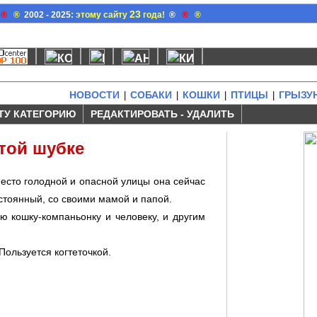
23
®
®
2002 - 2025:
этому сайту
года!
®
®
®
НОВОСТИ
СОБАКИ
КОШКИ
ПТИЦЫ
ГРЫЗУ
|
|
|
|
ТУ КАТЕГОРИЮ
РЕДАКТИРОВАТЬ - УДАЛИТЬ
стой шубке
место голодной и опасной улицы она сейчас
остоянный, со своими мамой и папой.
ю кошку-компаньонку и человеку, и другим
Пользуется когтеточкой.