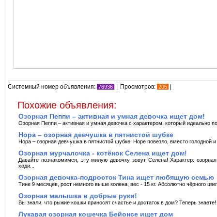
Системный номер объявления:
| Просмотров:
|
76936
205
Похожие объявления:
Озорная Пеппи – активная и умная девочка ищет дом!
Озорная Пеппи – активная и умная девочка с характером, который идеально под
Нора – озорная девчушка в пятнистой шубке
Нора – озорная девчушка в пятнистой шубке. Норе повезло, вместо голодной и о
Озорная мурчалочка - котёнок Селена ищет дом!
Давайте познакомимся, эту милую девочку зовут Селена! Характер: озорная
ходи...
Озорная девочка-подросток Тина ищет любящую семью
Тине 9 месяцев, рост немного выше колена, вес - 15 кг. Абсолютно чёрного цвет
Озорная малышка в добрые руки!
Вы знали, что рыжие кошки приносят счастье и достаток в дом? Теперь знаете
Лукавая озорная кошечка Бейонсе ищет дом