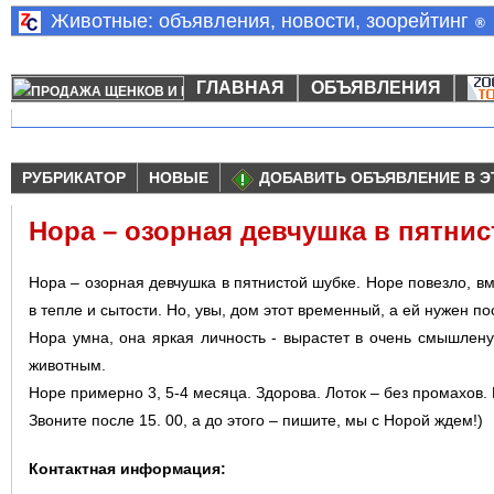
Животные: объявления, новости, зоорейтинг
®
ГЛАВНАЯ
ОБЪЯВЛЕНИЯ
РУБРИКАТОР
НОВЫЕ
ДОБАВИТЬ ОБЪЯВЛЕНИЕ В Э
Нора – озорная девчушка в пятни
Нора – озорная девчушка в пятнистой шубке. Норе повезло, в
в тепле и сытости. Но, увы, дом этот временный, а ей нужен п
Нора умна, она яркая личность - вырастет в очень смышлену
животным.
Норе примерно 3, 5-4 месяца. Здорова. Лоток – без промахов. 
Звоните после 15. 00, а до этого – пишите, мы с Норой ждем!)
Контактная информация: