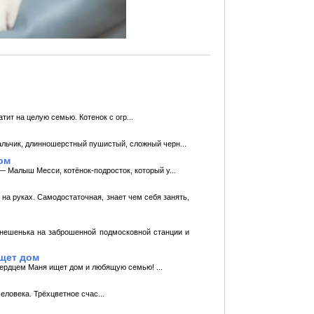
тит на целую семью. Котенок с огр...
альчик, длинношерстный пушистый, сложный черн...
ом
— Малыш Месси, котёнок-подросток, который у...
на руках. Самодостаточная, знает чем себя занять,
инешенька на заброшенной подмосковной станции и
щет дом
ердцем Маня ищет дом и любящую семью! ...
ловека. Трёхцветное счас...