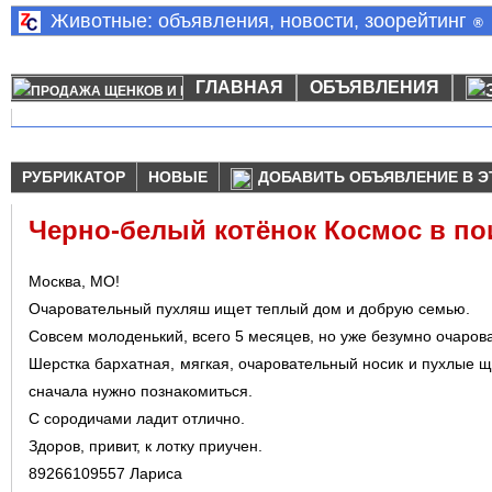
Животные: объявления, новости, зоорейтинг
®
ГЛАВНАЯ
ОБЪЯВЛЕНИЯ
РУБРИКАТОР
НОВЫЕ
ДОБАВИТЬ ОБЪЯВЛЕНИЕ В Э
Черно-белый котёнок Космос в по
Москва, МО!
Очаровательный пухляш ищет теплый дом и добрую семью.
Совсем молоденький, всего 5 месяцев, но уже безумно очаров
Шерстка бархатная, мягкая, очаровательный носик и пухлые ще
сначала нужно познакомиться.
С сородичами ладит отлично.
Здоров, привит, к лотку приучен.
89266109557 Лариса