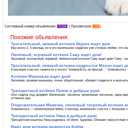
Системный номер объявления:
| Просмотров:
|
77156
198
Похожие объявления:
Трогательный, нежный котенок Шурик ищет дом
Ему всего 2, 5 месяца, но в его маленьком сердечке уже столько любви, что хва
Ласковый, игривый котенок Саву ищет дом!
Ласковый, контактный, игривый, любопытный котенок Саву ищет дом! Саву - м
Трогательный, нежный котенок-подросток Месси ищет д
6 месяцев счастья, нежности и тихого “пожалуйста, не бросай…” Знакомьтесь 
Котенок Машенька ищет дом!
Ласковая, игривая малышка, очень общительная, обожает гладиться и мурчать 
...
Трехцветный котёнок Пеппи в добрые руки
Она сидела под дождем! Маленькая, насквозь промокшая кисонька, одна-од
отчаянно ора...
Очаровательная Манечка, ласковый тигровый котенок и
Знакомьтесь — минитигренок Маня, 4 месяца, маленькое счастье с большим с
Трехцветный котенок Умка в добрые руки
Трехцветная кошечка Умка родилась 14 июня. Здорова. Обожает присутствие че
Ищет дом котенок-подросток Клёпа