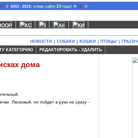
23
®
®
2002 - 2025:
этому сайту
года!
®
®
®
НОВОСТИ
СОБАКИ
КОШКИ
ПТИЦЫ
ГРЫЗУ
|
|
|
|
ТУ КАТЕГОРИЮ
РЕДАКТИРОВАТЬ - УДАЛИТЬ
исках дома
ательный.
чки. Ласковый, но пойдет в руки не сразу -