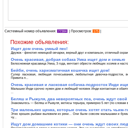
Системный номер объявления:
| Просмотров:
|
77384
175
Похожие объявления:
Ищет дом очень умный пес!
Дружок - фенотип немецкой овчарки, верный друг и компаньон, отличный охранн
Очень красивая, добрая собака Умка ищет дом и семью
Белоснежная красавица Умка, 3 года, мечтает обрести любящих хозяев и насто
Бейби, очень харизматичная кошечка ищет дом!
Супер ласковая, любящая почесывания, любопытная девочка-подросток, в
Привита п...
Очень красивая и ласковая собачка-подросток Инди ищ
Малышке Инди срочно нужен дом и любящий человек Инди контактная и обаяте
...
Беляш и Рыжуля, два невероятных пса, очень ждут свой
Знакомьтесь — Беляш и Рыжуля, метисы терьера, примерно 5 лет (по словам ве
Три маленьких щенка, которые очень хотят стать чьим-т
Этих крошек рыбаки выловили из реки… Они были совсем малышами и буква
чу...
Ищут дом домашние котики — они очень ждут своих лю
Пристраиваются в связи с переездом хозяев. Это не «надоели», не «проблемны