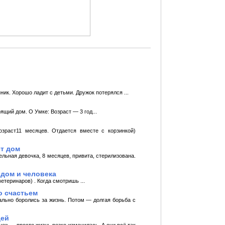
ик. Хорошо ладит с детьми. Дружок потерялся ...
ящий дом. О Умке: Возраст — 3 год...
озраст11 месяцев. Отдается вместе с корзинкой)
ет дом
льная девочка, 8 месяцев, привита, стерилизована.
 дом и человека
теринаров) . Когда смотришь ...
о счастьем
льно боролись за жизнь. Потом — долгая борьба с
дей
е» — просто жизнь резко изменилась. А они всё так