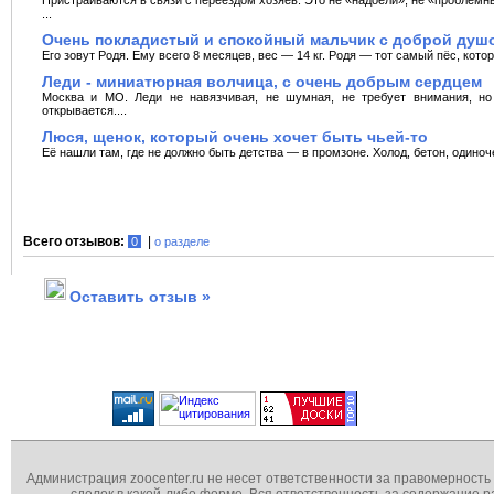
...
Очень покладистый и спокойный мальчик с доброй душ
Его зовут Родя. Ему всего 8 месяцев, вес — 14 кг. Родя — тот самый пёс, котор
Леди - миниатюрная волчица, с очень добрым сердцем
Москва и МО. Леди не навязчивая, не шумная, не требует внимания, но
открывается....
Люся, щенок, который очень хочет быть чьей-то
Её нашли там, где не должно быть детства — в промзоне. Холод, бетон, одино
Всего отзывов:
|
0
о разделе
Оставить отзыв »
Администрация zoocenter.ru не несет ответственности за правомерность
сделок в какой-либо форме. Вся ответственность за содержание