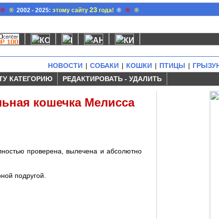
23
®
®
2002 - 2025:
этому сайту
года!
®
®
®
НОВОСТИ
СОБАКИ
КОШКИ
ПТИЦЫ
ГРЫЗУ
|
|
|
|
ТУ КАТЕГОРИЮ
РЕДАКТИРОВАТЬ - УДАЛИТЬ
льная кошечка Мелисса
олностью проверена, вылечена и абсолютно
рной подругой.