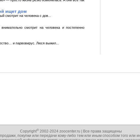
ой ищет дом
ый смотрит на человека с дов...
 внимательно смотрит на человека и постепенно
чество… и парвовирус. Люся выжил...
©
Copyright
2002-2024 zoocenter.ru | Все права защищены
 продажи, покупки или передачи кому-либо тем или иным способом того или 
 размещенной информации лежит на контактных лицах или их агентах, указа