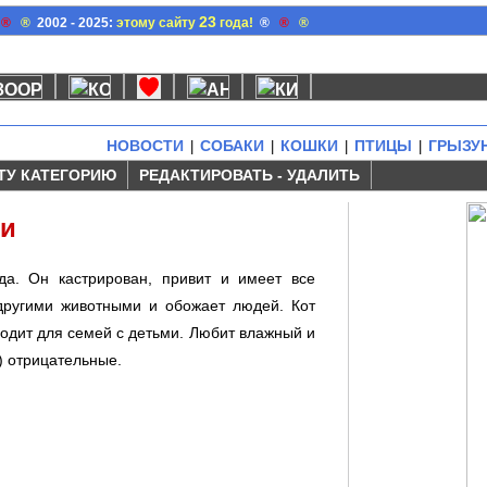
23
®
®
2002 - 2025:
этому сайту
года!
®
®
®
НОВОСТИ
СОБАКИ
КОШКИ
ПТИЦЫ
ГРЫЗУ
|
|
|
|
ТУ КАТЕГОРИЮ
РЕДАКТИРОВАТЬ - УДАЛИТЬ
ки
да. Он кастрирован, привит и имеет все
другими животными и обожает людей. Кот
одит для семей с детьми. Любит влажный и
) отрицательные.