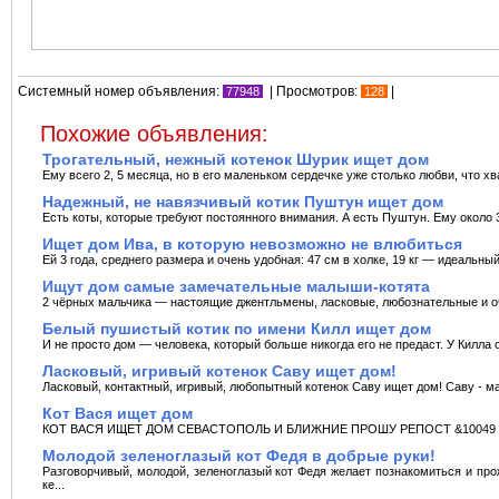
Системный номер объявления:
| Просмотров:
|
77948
128
Похожие объявления:
Трогательный, нежный котенок Шурик ищет дом
Ему всего 2, 5 месяца, но в его маленьком сердечке уже столько любви, что хва
Надежный, не навязчивый котик Пуштун ищет дом
Есть коты, которые требуют постоянного внимания. А есть Пуштун. Ему около 3
Ищет дом Ива, в которую невозможно не влюбиться
Ей 3 года, среднего размера и очень удобная: 47 см в холке, 19 кг — идеальны
Ищут дом самые замечательные малыши-котята
2 чёрных мальчика — настоящие джентльмены, ласковые, любознательные и оч
Белый пушистый котик по имени Килл ищет дом
И не просто дом — человека, который больше никогда его не предаст. У Килла о
Ласковый, игривый котенок Саву ищет дом!
Ласковый, контактный, игривый, любопытный котенок Саву ищет дом! Саву - м
Кот Вася ищет дом
КОТ ВАСЯ ИЩЕТ ДОМ СЕВАСТОПОЛЬ И БЛИЖНИЕ ПРОШУ РЕПОСТ &10049 В кон
Молодой зеленоглазый кот Федя в добрые руки!
Разговорчивый, молодой, зеленоглазый кот Федя желает познакомиться и про
ке...