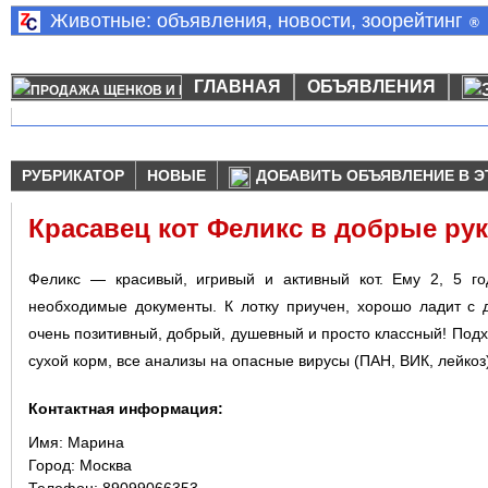
Животные: объявления, новости, зоорейтинг
®
ГЛАВНАЯ
ОБЪЯВЛЕНИЯ
РУБРИКАТОР
НОВЫЕ
ДОБАВИТЬ ОБЪЯВЛЕНИЕ В Э
Красавец кот Феликс в добрые ру
Феликс — красивый, игривый и активный кот. Ему 2, 5 го
необходимые документы. К лотку приучен, хорошо ладит с 
очень позитивный, добрый, душевный и просто классный! Подх
сухой корм, все анализы на опасные вирусы (ПАН, ВИК, лейкоз
Контактная информация:
Имя:
Марина
Город:
Москва
Телефон: 89099066353