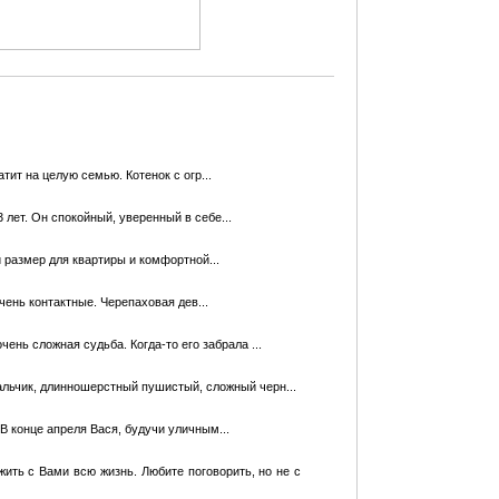
тит на целую семью. Котенок с огр...
 лет. Он спокойный, уверенный в себе...
й размер для кваpтиры и комфортной...
ень контактные. Черепаховая дев...
чень сложная судьба. Когда-то его забрала ...
альчик, длинношерстный пушистый, сложный черн...
це апреля Вася, будучи уличным...
жить с Вами всю жизнь. Любите поговорить, но не с