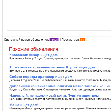
Системный номер объявления:
| Просмотров:
|
78608
64
Похожие объявления:
Красавчик Анзор ищет дом.
Красавчику Анзору 2 года. Здоров, привит, кастрирован. Знает базовые коман
...
Трогательный, нежный котенок Шурик ищет дом
Ему всего 2, 5 месяца, но в его маленьком сердечке уже столько любви, что хва
Собака породы дратхаар ищет дом
Девочка 1 год, вес 20 кг. Ее выбросили со щенками в марте этого года. Была до
Добрейшая кошечка Сима, близкий метис тайской кошки
Когда-то у Симы был дом. Она верила человеку. А потом однажды оказалась ни
Надежный, не навязчивый котик Пуштун ищет дом
Есть коты, которые требуют постоянного внимания. А есть Пуштун. Ему около 3
Маша ищет дом!
Маленькую Машу однажды принесли на территорию храма. Котенка никто не смо