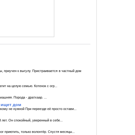
ды, приучен к выгулу. Пристраивается в частный дом
тит на целую семью. Котенок с огр...
машняя. Порода - дратхаар. ...
 ищет дом
кому не нужной При переезде её просто остави...
 лет. Он спокойный, уверенный в себе...
г приютить, только волонтёр. Спустя месяцы...