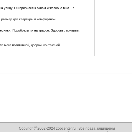
а улицу. Он прибился к окнам и жалобно выл. Ег...
й размер для кваpтиры и комфортной...
есники. Подобрали их на трассе. Здоровы, привиты,
я мега позитивной, доброй, контактной...
©
Copyright
2002-2024 zoocenter.ru | Все права защищены