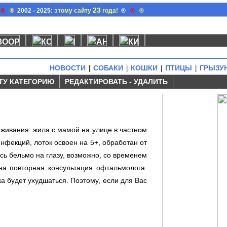
23
®
®
2002 - 2025:
этому сайту
года!
®
®
®
НОВОСТИ
СОБАКИ
КОШКИ
ПТИЦЫ
ГРЫЗУ
|
|
|
|
ТУ КАТЕГОРИЮ
РЕДАКТИРОВАТЬ - УДАЛИТЬ
ыживания: жила с мамой на улице в частном
инфекций, лоток освоен на 5+, обpаботан от
ось бельмо на глазу, возможно, со временем
жна повторная консультация офтальмолога.
ка будет ухудшаться. Поэтому, если для Вас