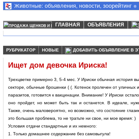
Животные: объявления, новости, зоорейтинг
®
ГЛАВНАЯ
ОБЪЯВЛЕНИЯ
РУБРИКАТОР
НОВЫЕ
ДОБАВИТЬ ОБЪЯВЛЕНИЕ В Э
Ищет дом девочка Ириска!
Трехцветке примерно 3, 5-4 мес. У Ириски обычная история в
секторе, обычные брошенки ( (. Котенок пролечен от уличных 
паразитов, готовится к вакцинации. Внимание! У Ириски остал
оно пройдет, но может быть так и останется. В идеале, ну
Также, очень маловероятно, но возможно, что состояние глази
это большая проблема, то не тратьте ни свое, ни мое время: )
Условия отдачи стандартные и их немного:
1. Только домашнее содержание без самовыгула!