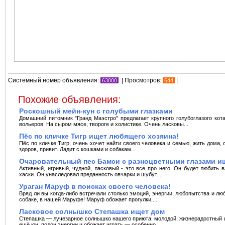
Системный номер объявления:
| Просмотров:
|
63000
644
Похожие объявления:
Роскошный мейн-кун с голубыми глазками
Домашний питомник "Гранд Маэстро" предлагает крупного голубоглазого кота
вольеров. На сыром мясе, твороге и холистике. Очень ласковы...
Пёс по кличке Тигр ищет любящего хозяина!
Пёс по кличке Тигр, очень хочет найти своего человека и семью, жить дома, 
здоров, привит. Ладит с кошками и собакам...
Очаровательный пес Бамси с разноцветными глазами ищ
Активный, игривый, чудной, ласковый - это все про него. Он будет любить
хаски. Он унаследовал преданность овчарки и шубут...
Ураган Маруф в поисках своего человека!
Вряд ли вы когда-либо встречали столько эмоций, энергии, любопытства и люб
собаке, в нашей Маруфе! Маруф обожает прогулки,...
Ласковое солнышко Степашка ищет дом
Степашка — лучезарное солнышко нашего приюта: молодой, жизнерадостный и
ещё юн, полон энергии и обожает играть — особенно ...