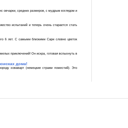
ис овчарки, средних размеров, с мудрым взглядом и
жество испытаний и теперь очень старается стать
его 6 лет. С самыми близкими Сари словно цветок
смелых приключений! Он искра, готовая вспыхнуть в
поисках дома!
ороду ховаварт (немецкие стражи поместий). Это