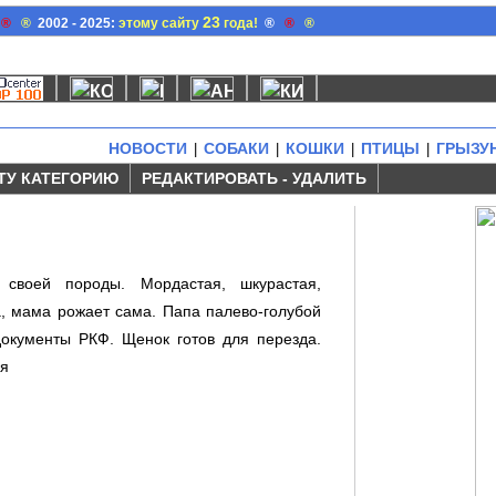
23
®
®
2002 - 2025:
этому сайту
года!
®
®
®
НОВОСТИ
СОБАКИ
КОШКИ
ПТИЦЫ
ГРЫЗУ
|
|
|
|
ТУ КАТЕГОРИЮ
РЕДАКТИРОВАТЬ - УДАЛИТЬ
а своей породы. Мордастая, шкурастая,
а, мама рожает сама. Папа палево-голубой
 документы РКФ. Щенок готов для перезда.
ся