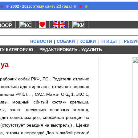
23
®
®
2002 - 2025:
этому сайту
года!
®
®
®
НОВОСТИ
СОБАКИ
КОШКИ
ПТИЦЫ
ГРЫЗУ
|
|
|
|
ТУ КАТЕГОРИЮ
РЕДАКТИРОВАТЬ - УДАЛИТЬ
нуа
рабочиx собак РКФ, FCI. Родители отлично
социально адаптированы, отличная нервная
чемпионы РФКЛ. . , САС. Мама- ОКД 1, ЗКС 1,
вы, мощный сбитый костяк- крепыши,
мы, знают несколько основныx команд,
одят социализацию, спокойная реакция на
(отсутствует реакция на выстрелы) . Щенки
, готовы к переезду! Доа в любой регион!