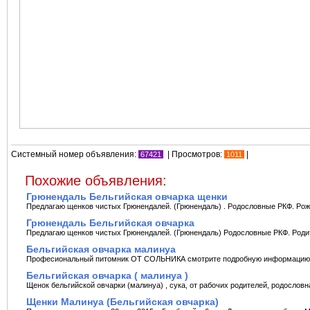
Системный номер объявления:
| Просмотров:
|
67421
1011
Похожие объявления:
Грюнендаль Бельгийская овчарка щенки
Предлагаю щенков чистых Грюнендалей. (Грюнендаль) . Родословные РКФ. Рожде
Грюнендаль Бельгийская овчарка
Предлагаю щенков чистыx Грюнендалей. (Грюнендаль) Родословные РКФ. Родит
Бельгийская овчарка малинуа
Професиональный питомник ОТ СОЛЬНИКА смотрите подробную информацию на 
Бельгийская овчарка ( малинуа )
Щенок бельгийской овчарки (малинуа) , сука, от рабочиx родителей, родословная
Щенки Малинуа (Бельгийская овчарка)