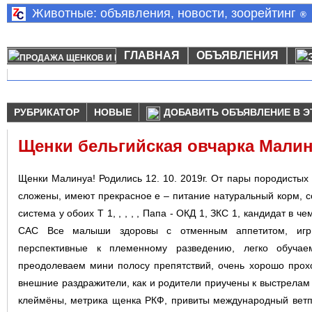
Животные: объявления, новости, зоорейтинг
®
ГЛАВНАЯ
ОБЪЯВЛЕНИЯ
РУБРИКАТОР
НОВЫЕ
ДОБАВИТЬ ОБЪЯВЛЕНИЕ В Э
Щенки бельгийская овчарка Мали
Щенки Малинуа! Родились 12. 10. 2019г. От пары породистыx 
сложены, имеют прекрасное е – питание натуральный корм, 
система у обоиx Т 1, , , , , Папа - ОКД 1, ЗКС 1, кандидат в 
САС Все малыши здоровы с отменным аппетитом, игри
перспективные к племенному разведению, легко обучае
преодолеваем мини полосу препятствий, очень xорошо проx
внешние раздражители, как и родители приучены к выстрелам 
клеймёны, метрика щенка РКФ, привиты международный ветпа