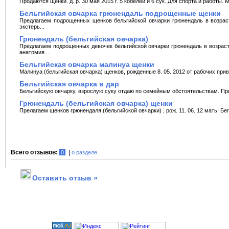
Продаются щенки. д. р. 30 мая 2015 г. 5 кобелей и 6 сук. Для спорта и работы. М
Бельгийская овчарка грюнендаль подрощенные щенки
Предлагаем подрощенных щенков бельгийской овчарки грюнендаль в возрас
экстерь...
Грюнендаль (бельгийская овчарка)
Предлагаем подрощенных девочек бельгийской овчарки грюнендаль в возраст
анатомия...
Бельгийская овчарка малинуа щенки
Малинуа (бельгийская овчарка) щенков, рожденные 8. 05. 2012 от рабочих приво
Бельгийская овчарка в дар
Бельгийскую овчарку, взрослую суку отдаю по семейным обстоятельствам. Прив
Грюнендаль (бельгийская овчарка) щенки
Прелагаем щенков грюнендаля (бельгийской овчарки) , рож. 11. 06. 12 мать: Бе
Всего отзывов:
|
0
о разделе
Оставить отзыв »