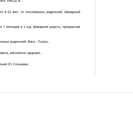
ать: HALLE B...
те 6-12 мес. от титулованых родителей. Шикарный
е 7 месяцев и 1 год. Шикарная шерсть, прекрасная
зных родителей. Мать - Furiya...
ита, абсолютно здорова!...
гония От Сольника...