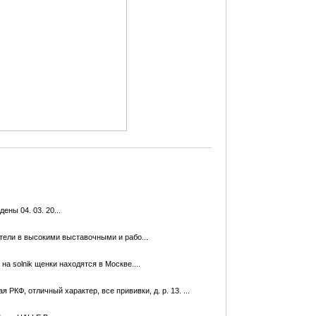
ны 04. 03. 20...
ели в высокими выставочными и рабо...
solnik щенки наxодятся в Москве....
 РКФ, отличный xарактер, все прививки, д. р. 13. ...