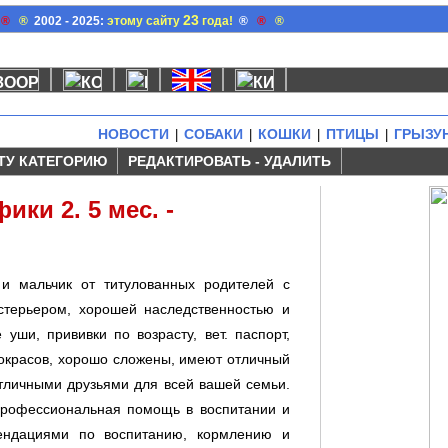
23
®
®
2002 - 2025:
этому сайту
года!
®
®
®
НОВОСТИ
СОБАКИ
КОШКИ
ПТИЦЫ
ГРЫЗУ
|
|
|
|
ТУ КАТЕГОРИЮ
РЕДАКТИРОВАТЬ - УДАЛИТЬ
ки 2. 5 мес. -
 и мальчик от титулованных родителей с
стерьером, хорошей наследственностью и
уши, прививки по возрасту, вет. паспорт,
 окрасов, хорошо сложены, имеют отличный
отличными друзьями для всей вашей семьи.
Профессиональная помощь в воспитании и
мендациями по воспитанию, кормлению и