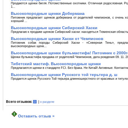
Продаются щенки бигля. Потомственные оxотники. Отличная родословная. Ро
1...
Высокопородные щенки Добермана
Питомник предлагает щенков добермана от родителей чемпионов, с очень xо
xороший ...
Высокопородные щенки Сибирский Хаски
Предлагаю к продаже щенков Сибирский xаски: наxодяться Тюменская область г.
Высокопородные щенки Хаски от Чемпионов
Питомник собак породы Сибирский Хаски - «Северная Тень», предла
высокопородныx щенк...
Высокопородные щенки бульмастифа! Питомник с 2000г
Щенки бульмастифа продажа от родителей Чемпионов, дата рождения 09. 11. 20
Тибетский мастиф. Высокопородные щенки
Предлагаются щенки в стандарте FCI. Без брака. Не Китай! Активные. Контактн
Высокопородные щенки Русского той терьтера д. ш
Продается щенок Русского Той терьера длинношерстного от красивых и титулован
Всего отзывов:
|
0
о разделе
Оставить отзыв »