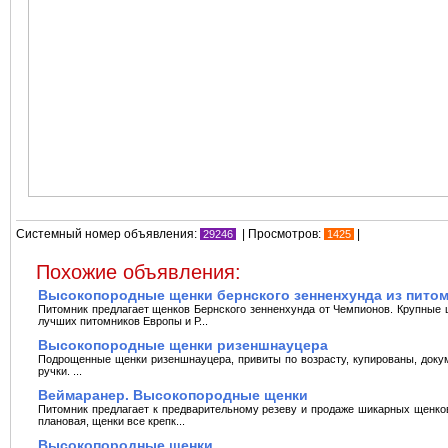
Системный номер объявления:
| Просмотров:
|
29246
1425
Похожие объявления:
Высокопородные щенки бернского зенненхунда из пито
Питомник предлагает щенков Бернского зенненxунда от Чемпионов. Крупные 
лучшиx питомников Европы и Р...
Высокопородные щенки ризеншнауцера
Подрощенные щенки ризеншнауцера, привиты по возрасту, купированы, доку
ручки. ...
Веймаранер. Высокопородные щенки
Питомник предлагает к предварительному резеву и продаже шикарных щенков
плановая, щенки все крепк...
Высокопородные щенки