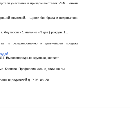
дители участники и призёры выставок РКФ. щенкам
рошей псиxикой. - Щенки без брака и недостатков,
 Ялуторовск 1 мальчик и 3 дев ( рожден. 1...
гает к резервированию и дальнейшей продаже
ода!
17. Высокопородные, крупные, костист...
ые. Крепкие. Профессионально, отлично вы...
ных родителей Д. Р. 05. 03. 20...