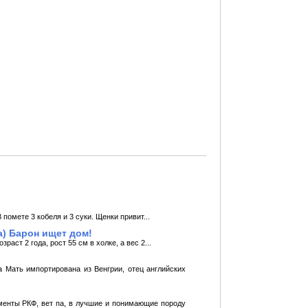
омете 3 кобеля и 3 суки. Щенки привит...
) Барон ищет дом!
ст 2 года, рост 55 см в холке, а вес 2...
 Мать импортирована из Венгрии, отец английских
менты РКФ, вет па, в лучшие и понимающие породу