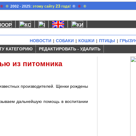
23
®
®
2002 - 2025:
этому сайту
года!
®
®
®
НОВОСТИ
СОБАКИ
КОШКИ
ПТИЦЫ
ГРЫЗУ
|
|
|
|
ТУ КАТЕГОРИЮ
РЕДАКТИРОВАТЬ - УДАЛИТЬ
лью из питомника
 известных производителей. Щенки рождены
азываем дальнейшую помощь в воспитании