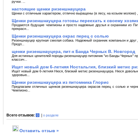
ручки. ...
настоящие щенки ризеншнауцера
Щенки с отличным характером, отлично выращены (в лесу, на козьем молоке) ,
Щенки ризеншнауцера готовы переехать к своему хозяи
Продаются будущие чемпионы и просто надежные друзья и охранники из Пи
прекрасн...
Щенки ризеншнауцера окрас перец с солью
Ризеншнауцер крупная смелая собака. Надежный охранник компаньон и друг д
Предл...
щенки ризеншнауцера, пит-к Банда Черных В. Новгород
Для истинных ценителей породы ризеншнауцер питомник "из Банды Черных" пр
классич...
Ищет новый дом 6-летняя Ностальгия, близкий метис р
Ищет новый дом 6-летняя Нюся, близкий метис ризеншнауцера. Нюся довольно
здоровью...
Щенки ризеншнауцера из питомника Глорис
Предлагаем отличных щенков ризеншнауцера окрасов перец с солью и черны
Чемпионо...
Всего отзывов:
|
0
о разделе
Оставить отзыв »