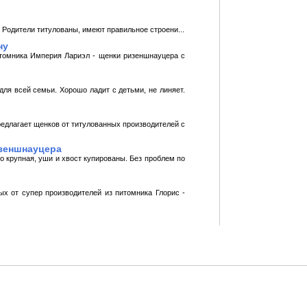
 Родители титулованы, имеют правильное строени...
ну
томника Империя Лариэл - щенки ризеншнауцера с
ля всей семьи. Хорошо ладит с детьми, не линяет.
едлагает щенков от титулованных производителей с
изеншнауцера
 крупная, уши и хвост купированы. Без проблем по
х от супер производителей из питомника Глорис -