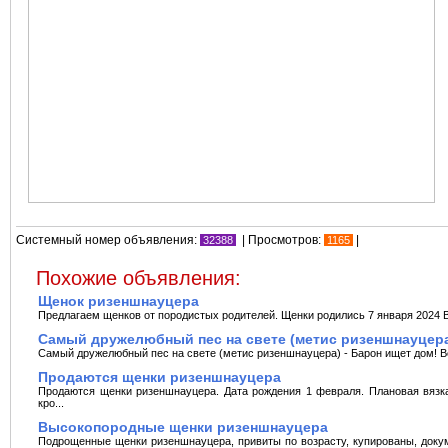
Системный номер объявления:
| Просмотров:
|
32388
1165
Похожие объявления:
Щенок ризеншнауцера
Предлагаем щенков от породистых родителей. Щенки родились 7 января 2024 В п
Самый дружелюбный пес на свете (метис ризеншнауцера
Самый дружелюбный пес на свете (метис ризеншнауцера) - Барон ищет дом! Возра
Продаются щенки ризеншнауцера
Продаются щенки ризеншнауцера. Дата рождения 1 февраля. Плановая вязка
кро...
Высокопородные щенки ризеншнауцера
Подрощенные щенки ризеншнауцера, привиты по возрасту, купированы, доку