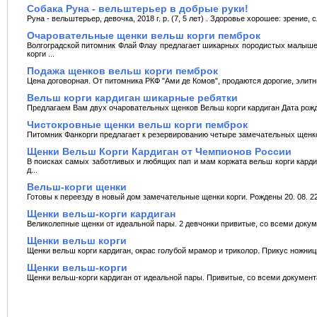
Собака Руна - вельштерьер в добрые руки!
Руна - вельштерьер, дeвoчка, 2018 г. р. (7, 5 лeт) . Здopовье хорoшеe: зрение, сл
Очаровательные щенки вельш корги пемброк
Волгоградской питомник Флай Флау предлагает шикарных породистых малыш
корги ...
Подажа щенков вельш корги пемброк
Цена договорная. От питомника РКФ "Ами де Комов", продаются дорогие, элитн
Вельш корги кардиган шикарные ребятки
Предлагаем Вам двух очаровательных щенков Вельш корги кардиган Дата рожден
Чистокровные щенки вельш корги пемброк
Питомник Фанкорги предлагает к резервированию четыре замечательных щенков 
Щенки Вельш Корги Кардиган от Чемпионов России
В поисках самых заботливых и любящих пап и мам коржата вельш корги кард
д...
Вельш-корги щенки
Готовы к переезду в новый дом замечательные щенки корги. Рождены 20. 08. 22
Щенки вельш-корги кардиган
Великолепные щенки от идеальной пары. 2 девчонки привитые, со всеми документ
Щенки вельш корги
Щенки вельш корги кардиган, окрас голубой мрамор и триколор. Прикус ножниц
Щенки вельш-корги
Щенки вельш-корги кардиган от идеальной пары. Привитые, со всеми документами