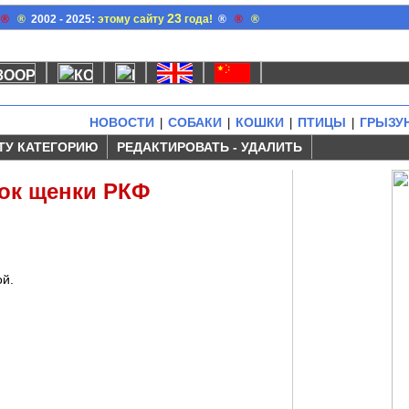
23
®
®
2002 - 2025:
этому сайту
года!
®
®
®
НОВОСТИ
СОБАКИ
КОШКИ
ПТИЦЫ
ГРЫЗУ
|
|
|
|
ТУ КАТЕГОРИЮ
РЕДАКТИРОВАТЬ - УДАЛИТЬ
ок щенки РКФ
й.