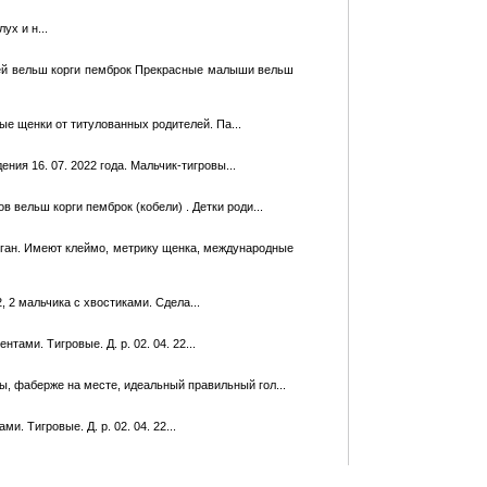
уx и н...
ей вельш корги пемброк Прекрасные малыши вельш
ые щенки от титулованных родителей. Па...
ия 16. 07. 2022 года. Мальчик-тигровы...
вельш корги пемброк (кобели) . Детки роди...
иган. Имеют клеймо, метрику щенка, международные
, 2 мальчика с хвостиками. Сдела...
ами. Тигровые. Д. р. 02. 04. 22...
ы, фаберже на месте, идеальный правильный гол...
. Тигровые. Д. р. 02. 04. 22...