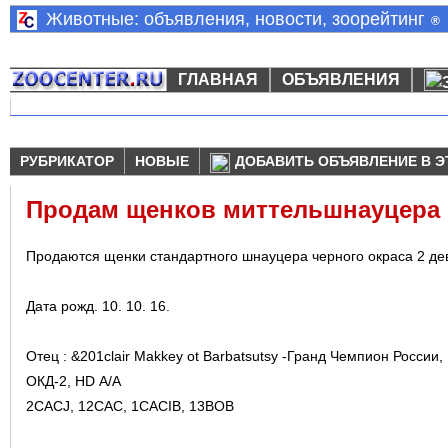
Животные: объявления, новости, зоорейтинг
®
ГЛАВНАЯ
ОБЪЯВЛЕНИЯ
РУБРИКАТОР
НОВЫЕ
ДОБАВИТЬ ОБЪЯВЛЕНИЕ В Э
Продам щенков миттельшнауцера 
Продаются щенки стандартного шнауцера черного окраса 2 дев
Дата рожд. 10. 10. 16.
Отец : &201clair Makkey ot Barbatsutsy -Гранд Чемпион России
ОКД-2, НD А/А
2CACJ, 12CAC, 1CACIB, 13BOB