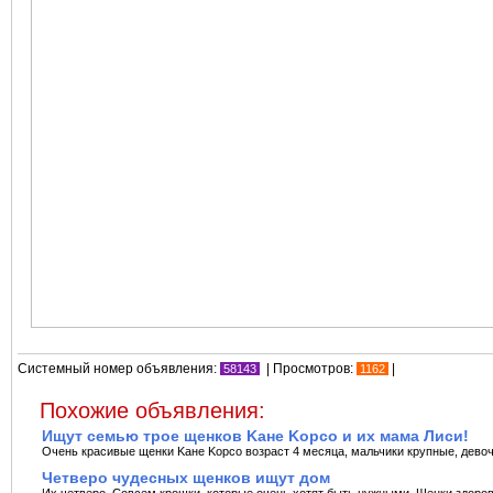
Системный номер объявления:
| Просмотров:
|
58143
1162
Похожие объявления:
Ищут семью трое щенков Kaнe Kорсо и их мама Лиси!
Очень красивые щенки Kaнe Kорсо возраст 4 месяца, мальчики крупные, девочк
Четверо чудесных щенков ищут дом
Их четверо. Совсем крошки, которые очень хотят быть нужными. Щенки здоровы