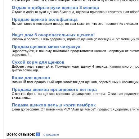
Отдаю в добрые руки щенков 3 месяца
Отдаю в добрые руки щенков 3 месяца, сделана прививка и глистогонная обрабо
Продаю щенков вольфшпица
Вы мечтаете о немецком шпице, но вам кажется, что этот помпончик слишком 
...
Ищут дом 5 очаровательных щенков!
Рязань и область. Пять здоровых, игривых щенков (2 месяца) ищут любящих х
Продам щенков мини чихуахуа
Здравствуйте, к вашему вниманию представляем щенков напрямую от питом
родилось 4...
Сухой корм для щенков
Добрые люди, выручайте. Покупали корм щенку 4 месяца. Купили много, про
диетический кор...
Корм для щенков
Влажный полнорационный корм холистик для щенков, беременных и кормящих с
Продажа щенков ирландского сеттера
Открыта бронь на щенков красного ирландского сеттера. Отличная родосло
вязка, пер...
Подажа щенков вельш корги пемброк
Цена договорная. От питомника РКФ "Ами де Комов", продаются дорогие, элитн
Всего отзывов:
|
0
о разделе