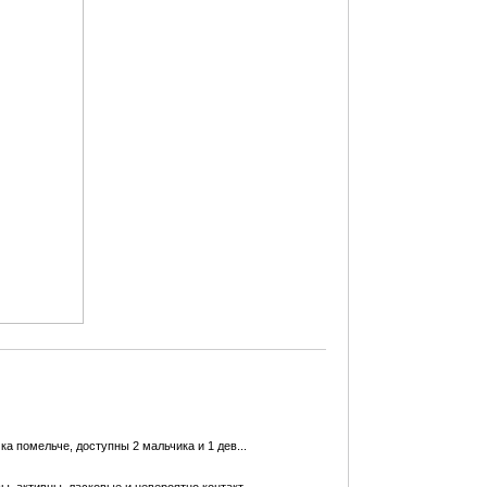
а помельче, доступны 2 мальчика и 1 дев...
, активны, ласковые и невероятно контакт...