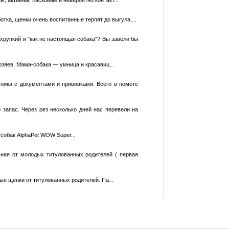
тка, щенки очень воспитанные терпят до выгула,...
хрупкий и "как не настоящая собака"? Вы завели бы
озяев. Мама-собака — умница и красавиц...
ника с документами и прививками. Всего в помёте
 запас. Через рез несколько дней нас перевели на
обак AlphaPet WOW Super...
вная от молодых титулованных родителей ( первая
ые щенки от титулованных родителей. Па...