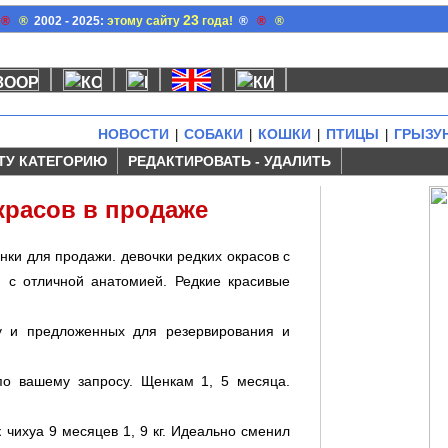
23
®
®
2002 - 2025:
этому сайту
года!
®
®
®
НОВОСТИ
СОБАКИ
КОШКИ
ПТИЦЫ
ГРЫЗУ
|
|
|
|
ТУ КАТЕГОРИЮ
РЕДАКТИРОВАТЬ - УДАЛИТЬ
красов в продаже
нки для продажи. девочки редких окрасов с
 с отличной анатомией. Редкие красивые
ду и предложенных для резервирования и
по вашему запросу. Щенкам 1, 5 месяца.
чихуа 9 месяцев 1, 9 кг. Идеально сменил