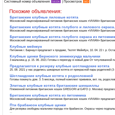
Системный номер объявления:
| Просмотров:
|
59336
983
Похожие объявления:
Британские клубные лиловые котята
Московский лицензированный питомник британских кошек «VIVIAN» Британские
Британские клубные котята голубого и лилового окраса.
Московский лицензированный питомник британских кошек «VIVIAN» Британские
Британские клубные котята голубого окраса из питомни
Московский лицензированный питомник британских кошек «VIVIAN» Британские
Клубные мейнкун
Питомник г. Барнаул предлагает к продаже, ?котят МейнКун, 10. 04. 22 г. р. Ос
Клубные щенки Бернского зенненхунда мальчики
3 мальчика д. р. 15. 06. 2021 Готовы к переезду в новый дом От титулованной п
Предлагаются к резерву клубные шотландские котята
25. 08. 2021 у нас родились шикарные котята от прекрасной пары родителей (3 м
Шотландские клубные котята с родословной
Готовы покинуть дом. 3. 5 месяца, полный комплект прививок, вет. па, родослов
Элитные клубные котята британские шиншиллы
Племенной питомник британских кошек GREGORI al GATO (г. Москва) предлага
Британские клубные котята из питомника
Московский лицензированный питомник британских кошек «VIVIAN» предлагает 
Пти брабансон клубные щенки
Для резерва свободны мальчики породы пти брабансон. Окрасы черно подпалый
...