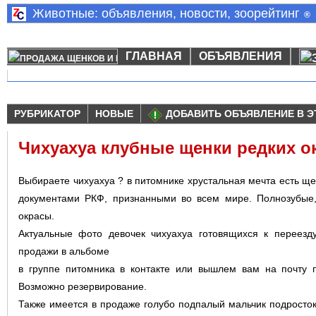
Животные: объявления, новости, зоорейтинг
®
ГЛАВНАЯ
ОБЪЯВЛЕНИЯ
РУБРИКАТОР
НОВЫЕ
ДОБАВИТЬ ОБЪЯВЛЕНИЕ В Э
Чихуахуа клубные щенки редких о
Выбираете чихуахуа ? в питомнике хрустальная мечта есть ще
документами РКФ, признанными во всем мире. Полнозубые,
окрасы.
Актуальные фото девочек чихуахуа готовящихся к переез
продажи в альбоме
в группе питомника в контакте или вышлем вам на почту 
Возможно резервирование.
Также имеется в продаже голубо подпалый мальчик подросток 