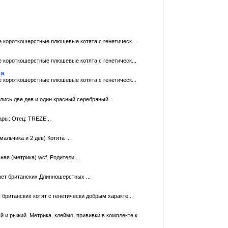
 короткошерстные плюшевые котята с генетическ...
 короткошерстные плюшевые котята с генетическ...
ка
 короткошерстные плюшевые котята с генетическ...
тались две дев и один красный серебряный...
ары: Отец: TREZE...
альчика и 2 дев) Котята ...
ная (метрика) wcf. Родители ...
ет британских Длинношерстных ...
британских котят с генетически добрым характе...
 и рыжий. Метрика, клеймо, прививки в комплекте к