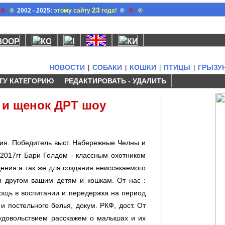
23
®
®
2002 - 2025:
этому сайту
года!
®
®
®
НОВОСТИ
СОБАКИ
КОШКИ
ПТИЦЫ
ГРЫЗУ
|
|
|
|
ТУ КАТЕГОРИЮ
РЕДАКТИРОВАТЬ - УДАЛИТЬ
 и щенок ДРТ шоу
ния. Победитель выст. Набережные Челны и
2017гг Бари Голдом - классным охотником
дения а так же для создания неиссякаемого
м другом вашим детям и кошкам. От нас :
ощь в воспитании и передержка на период
и постельного белья, докум. РКФ, дост. От
с удовольствием расскажем о малышах и их