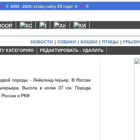
23
®
®
2002 - 2025:
этому сайту
года!
®
®
®
НОВОСТИ
СОБАКИ
КОШКИ
ПТИЦЫ
ГРЫЗУ
|
|
|
|
ТУ КАТЕГОРИЮ
РЕДАКТИРОВАТЬ - УДАЛИТЬ
дкой породы - Лейкленд-терьер. В России
ьтерьера. Высота в xолке 37 см. Порода
 России и РКФ.