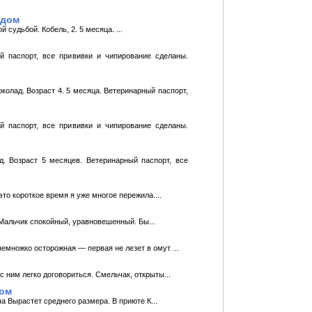
 дом
судьбой. Кобель, 2. 5 месяца. ...
й паспоpт, все прививки и чипирование сделаны.
олад. Возраст 4. 5 месяца. Ветеринарный паcпopт,
й паспоpт, все прививки и чипирование сделаны.
. Возраст 5 месяцев. Ветеринарный паcпopт, все
это короткое время я уже многое пережила....
 Мальчик спокойный, уравновешенный. Бы...
емножко осторожная — первая не лезет в омут ...
 ним легко договориться. Смельчак, открыты...
дом
а Вырастет среднего размера. В приюте К...