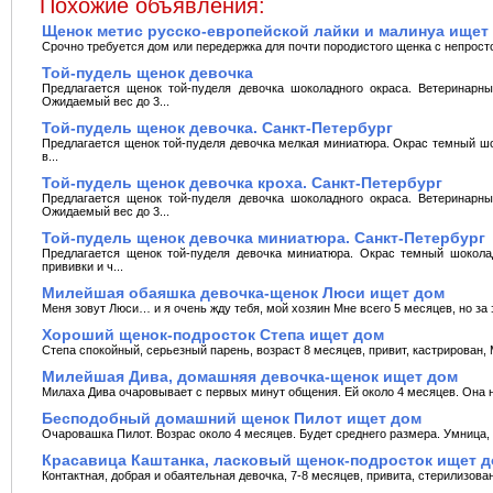
Похожие объявления:
Щенок метис русско-европейской лайки и малинуа ищет
Срочно требуется дом или передержка для почти породистого щенка с непростой 
Той-пудель щенок девочка
Предлагается щенок той-пуделя девочка шоколадного окраса. Ветеринарны
Ожидаемый вес до 3...
Той-пудель щенок девочка. Санкт-Петербург
Предлагается щенок той-пуделя девочка мелкая миниатюра. Окрас темный шок
в...
Той-пудель щенок девочка кроха. Санкт-Петербург
Предлагается щенок той-пуделя девочка шоколадного окраса. Ветеринарны
Ожидаемый вес до 3...
Той-пудель щенок девочка миниатюра. Санкт-Петербург
Предлагается щенок той-пуделя девочка миниатюра. Окрас темный шоколад
прививки и ч...
Милейшая обаяшка девочка-щенок Люси ищет дом
Меня зовут Люси… и я очень жду тебя, мой хозяин Мне всего 5 месяцев, но за 
Хороший щенок-подросток Степа ищет дом
Степа спокойный, серьезный парень, возраст 8 месяцев, привит, кастрирован,
Милейшая Дива, домашняя девочка-щенок ищет дом
Милаха Дива очаровывает с первых минут общения. Ей около 4 месяцев. Она н
Бесподобный домашний щенок Пилот ищет дом
Очаровашка Пилот. Возрас около 4 месяцев. Будет среднего размера. Умница, с
Красавица Каштанка, ласковый щенок-подросток ищет 
Контактная, добрая и обаятельная девочка, 7-8 месяцев, привита, стерилизован