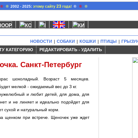
23
®
®
2002 - 2025:
этому сайту
года!
®
®
®
НОВОСТИ
СОБАКИ
КОШКИ
ПТИЦЫ
ГРЫЗУ
|
|
|
|
ТУ КАТЕГОРИЮ
РЕДАКТИРОВАТЬ - УДАЛИТЬ
очка. Санкт-Петербург
крас шоколадный. Возраст 5 месяцев.
удет мелкой - ожидаемый вес до 3 кг.
ружелюбный и любит детей, для дома, для
хнет и не линяет и идеально подойдет для
ет сухой и натуральный корм.
а щенком при встрече. Щеночек уже ждет