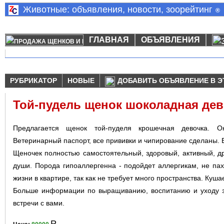
Животные: объявления, новости, зоорейтинг
®
ГЛАВНАЯ
ОБЪЯВЛЕНИЯ
РУБРИКАТОР
НОВЫЕ
ДОБАВИТЬ ОБЪЯВЛЕНИЕ В Э
Той-пудель щенок шоколадная дев
Предлагается щенок той-пуделя крошечная девочка. О
Ветеринарный паспоpт, все прививки и чипирование сделаны. Б
Щеночек полностью самостоятельный, здоровый, активный, д
души. Порода гипоаллергенна - подойдет аллергикам, не па
жизни в кваpтиpе, так как не требует много пространства. Куша
Больше информации по выращиванию, воспитанию и уходу з
встречи с вами.
Р