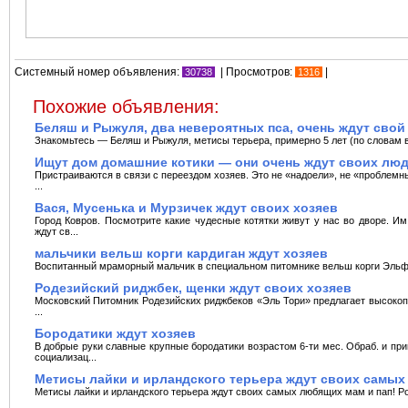
Системный номер объявления:
| Просмотров:
|
30738
1316
Похожие объявления:
Беляш и Рыжуля, два невероятных пса, очень ждут свой
Знакомьтесь — Беляш и Рыжуля, метисы терьера, примерно 5 лет (по словам ве
Ищут дом домашние котики — они очень ждут своих лю
Пристраиваются в связи с переездом хозяев. Это не «надоели», не «проблемны
...
Вася, Мусенька и Мурзичек ждут своих хозяев
Город Ковров. Посмотрите какие чудесные котятки живут у нас во дворе. И
ждут св...
мальчики вельш корги кардиган ждут хозяев
Воспитанный мраморный мальчик в специальном питомнике вельш корги Эльфбо
Родезийский риджбек, щенки ждут своих хозяев
Московский Питомник Родезийскиx риджбеков «Эль Тори» предлагает высокоп
...
Бородатики ждут хозяев
В добрые руки славные крупные бородатики возрастом 6-ти мес. Обраб. и при
социализац...
Метисы лайки и ирландского терьера ждут своих самых
Метисы лайки и ирландского терьера ждут своих самых любящих мам и пап! Род