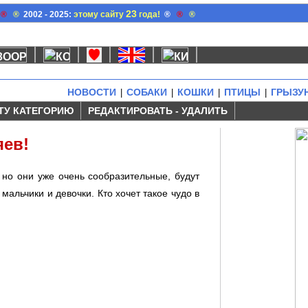
23
®
®
2002 - 2025:
этому сайту
года!
®
®
®
НОВОСТИ
СОБАКИ
КОШКИ
ПТИЦЫ
ГРЫЗУ
|
|
|
|
ТУ КАТЕГОРИЮ
РЕДАКТИРОВАТЬ - УДАЛИТЬ
яев!
 но они уже очень сообразительные, будут
альчики и девочки. Кто хочет такое чудо в