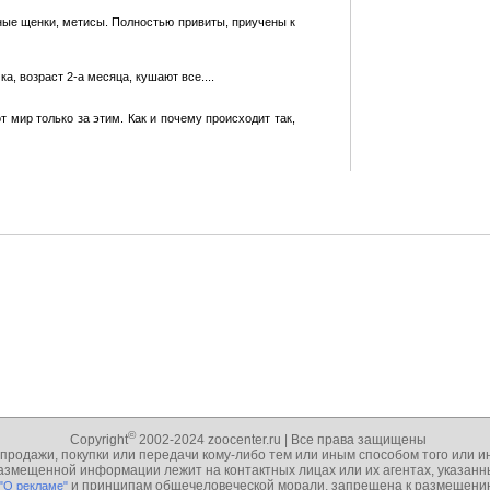
ные щенки, метисы. Полностью привиты, приучены к
, возраст 2-а месяца, кушают все....
т мир только за этим. Как и почему происходит так,
©
Copyright
2002-2024 zoocenter.ru | Все права защищены
 продажи, покупки или передачи кому-либо тем или иным способом того или 
 размещенной информации лежит на контактных лицах или их агентах, указа
и принципам общечеловеческой морали, запрещена к размещению 
 "О рекламе"