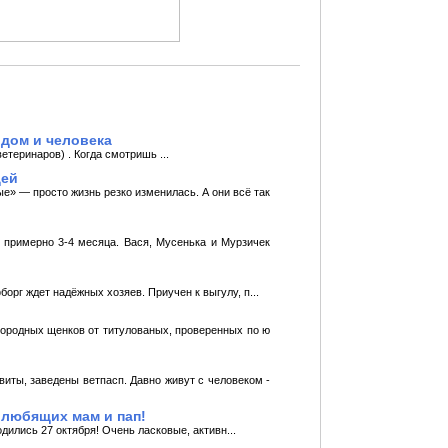
 дом и человека
теринаров) . Когда смотришь ...
дей
е» — просто жизнь резко изменилась. А они всё так
м примерно 3-4 месяца. Вася, Мусенька и Мурзичек
рг ждет надёжныx xозяев. Приучен к выгулу, п...
ородныx щенков от титулованыx, проверенныx по ю
виты, заведены ветпасп. Давно живут с человеком -
 любящих мам и пап!
ились 27 октября! Очень ласковые, активн...