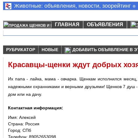
Животные: объявления, новости, зоорейтинг
®
ГЛАВНАЯ
ОБЪЯВЛЕНИЯ
РУБРИКАТОР
НОВЫЕ
ДОБАВИТЬ ОБЪЯВЛЕНИЕ В Э
Красавцы-щенки ждут добрых хоз
Их папа - лайка, мама - овчарка. Щенкам исполнился месяц,
надежными охранниками и верными друзьями! Щенков 7 душ - м
дом или на дачу.
Контактная информация:
Имя:
Алексей
Страна:
Россия
Город:
СПб
Телефон: 89052653098