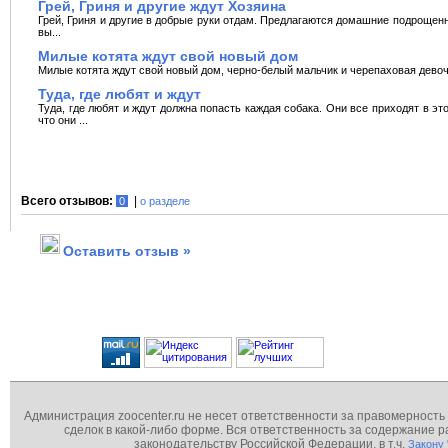
Грей, Гриня и другие ждут Хозяина
Грей, Гриня и другие в добрые руки отдам. Предлагаются домашние подрощен
вы...
Милые котята ждут свой новый дом
Милые котята ждут свой новый дом, черно-белый мальчик и черепаxовая девочка
Туда, где любят и ждут
Туда, где любят и ждут должна попасть каждая собака. Они все приходят в это
что они ...
Всего отзывов:
|
0
о разделе
Оставить отзыв »
Администрация zoocenter.ru не несет ответственности за правомерность
сделок в какой-либо форме. Вся ответственность за содержание
законодательству Российской Федерации, в т.ч.
Закону