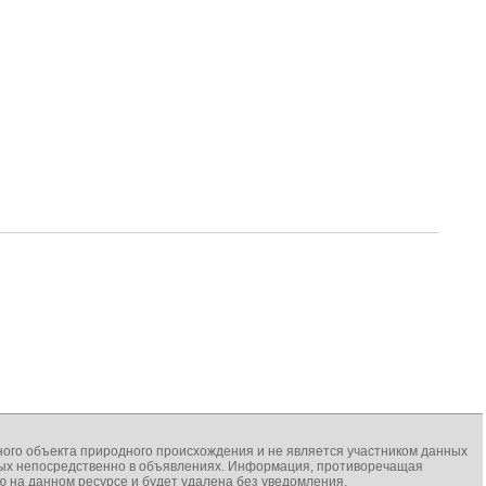
иного объекта природного происхождения и не является участником данных
нных непосредственно в объявлениях. Информация, противоречащая
на данном ресурсе и будет удалена без уведомления.