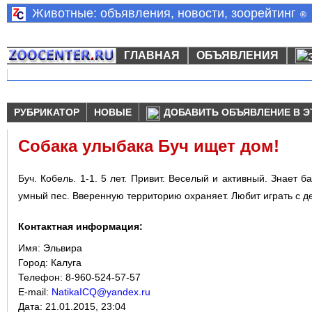
Животные: объявления, новости, зоорейтинг
®
ГЛАВНАЯ
ОБЪЯВЛЕНИЯ
РУБРИКАТОР
НОВЫЕ
ДОБАВИТЬ ОБЪЯВЛЕНИЕ В Э
Собака улыбака Буч ищет дом!
Буч. Кобель. 1-1. 5 лет. Привит. Веселый и активный. Знает б
умный пес. Вверенную территорию охраняет. Любит играть с д
Контактная информация:
Имя:
Эльвира
Город:
Калуга
Телефон: 8-960-524-57-57
E-mail:
NatikaICQ@yandex.ru
Дата:
21.01.2015, 23:04