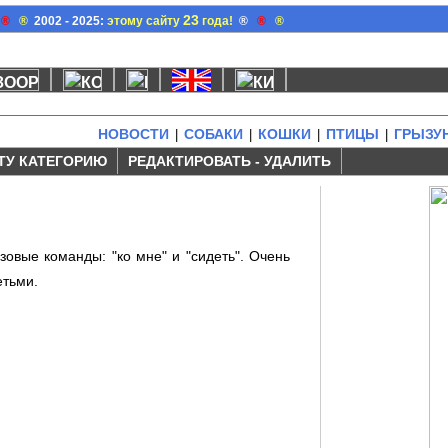
23
®
®
2002 - 2025:
этому сайту
года!
®
®
®
НОВОСТИ
СОБАКИ
КОШКИ
ПТИЦЫ
ГРЫЗУ
|
|
|
|
ТУ КАТЕГОРИЮ
РЕДАКТИРОВАТЬ - УДАЛИТЬ
азовые команды: "ко мне" и "сидеть". Очень
етьми.