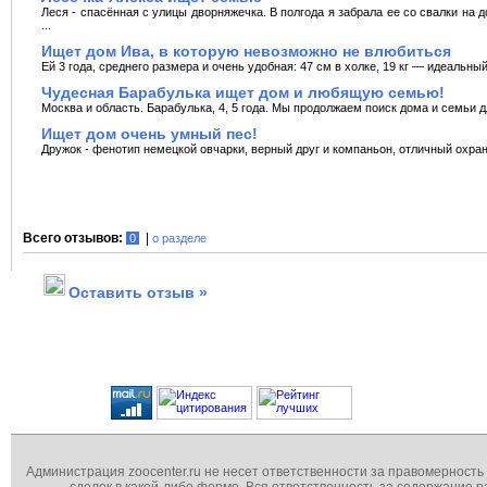
Леся - спасённая с улицы дворняжечка. В полгода я забрала ее со свалки на 
...
Ищет дом Ива, в которую невозможно не влюбиться
Ей 3 года, среднего размера и очень удобная: 47 см в холке, 19 кг — идеальны
Чудесная Барабулька ищет дом и любящую семью!
Москва и область. Барабулька, 4, 5 года. Мы продолжаем поиск дома и семьи дл
Ищет дом очень умный пес!
Дружок - фенотип немецкой овчарки, верный друг и компаньон, отличный охранн
Всего отзывов:
|
0
о разделе
Оставить отзыв »
Администрация zoocenter.ru не несет ответственности за правомерность
сделок в какой-либо форме. Вся ответственность за содержание