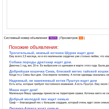
Системный номер объявления:
| Просмотров:
|
78376
63
Похожие объявления:
Трогательный, нежный котенок Шурик ищет дом
Ему всего 2,5 месяца, но в его маленьком сердечке уже столько любви, что хва
Собака породы дратхаар ищет дом.
Девочка 1 год, вес 20 кг. Ее выбросили со щенками в марте этого года. Была до
Добрейшая кошечка Сима, близкий метис тайской кошки
Когда-то у Симы был дом. Она верила человеку. А потом однажды оказалась ни
Надежный, не навязчивый котик Пуштун ищет дом
Есть коты, которые требуют постоянного внимания. А есть Пуштун. Ему около 3
Маша ищет дом!
Маленькую Машу однажды принесли на территорию храма. Котенка никто не смо
Добрый молодой пес ищет семью
Граф — благородный пес с большим сердцем, который очень ждет свою семью.
Лесечка-Алекса ищет семью