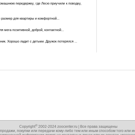
домашнюю передержку, где Лесю приучили к поводку,
й размер для кваpтиры и комфортной...
я мега позитивной, доброй, контактной...
ик. Хорошо ладит с детьми. Дружок потерялся ...
©
Copyright
2002-2024 zoocenter.ru | Все права защищены
 продажи, покупки или передачи кому-либо тем или иным способом того или 
 размещенной информации лежит на контактных лицах или их агентах, указа