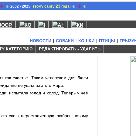
23
®
®
2002 - 2025:
этому сайту
года!
®
®
®
НОВОСТИ
СОБАКИ
КОШКИ
ПТИЦЫ
ГРЫЗУ
|
|
|
|
ТУ КАТЕГОРИЮ
РЕДАКТИРОВАТЬ - УДАЛИТЬ
ат как счастье. Таким человеком для Люси
жиданно не ушла из этого мира.
ди, испытала голод и холод. Теперь у неё
ь всю свою нерастраченную любовь новому