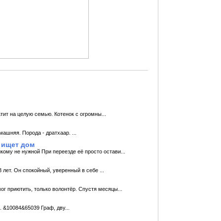
тит на целую семью. Котенок с огромны...
машняя. Порода - дратхаар. ...
 ищет дом
кому не нужной При переезде её просто остави...
 лет. Он спокойный, уверенный в себе ...
г приютить, только волонтёр. Спустя месяцы...
 &10084&65039 Граф, дву...