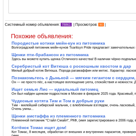
Системный номер объявления:
| Просмотров:
|
78861
90
Похожие объявления:
Породистые котики мейн-кун из питомника
Волгоградский питомник мейн-кунов Tsaritsyn Pride предлагает замечательных 
Щенки пти-брабансон из питомника
Здесь вы можете купить щенка Отличного качества! В наличии чёрно-подпалые 
Серебристый кот Витюша с роскошным хвостом в дар
Милый добрый котик Витюша. Порода рагамаффин или метис. Характер: ласков
Познакомьтесь с Дынькой — мягким гигантом с сердцем
Он — не просто пёс, а настоящее воплощение уюта, спокойствия и нежности. Да, 
Ищет семью Лис — идеальный питомец
Он был найден щенком-подростком в Москве в феврале 2025 года. Красивый, по
Чудесные котята Тим и Том в добрые руки
Тим - милейший сибирский мальчик, с влюблённым взглядом, очень ласковый,
Очень умны...
Щенки амстаффа из племенного питомника
Племенной питомник "Стайл Смайл", РКФ, (имя зарегистрировано в 2006 году, в 
Котёнок Томас ищет дом!
Кот Томас, 8 месяцев, обpаботан от внешних и внутренних паразитов, провере
(име...