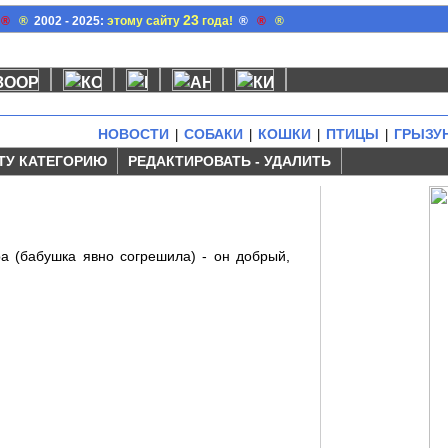
23
®
®
2002 - 2025:
этому сайту
года!
®
®
®
НОВОСТИ
СОБАКИ
КОШКИ
ПТИЦЫ
ГРЫЗУ
|
|
|
|
ТУ КАТЕГОРИЮ
РЕДАКТИРОВАТЬ - УДАЛИТЬ
 (бабушка явно согрешила) - он добрый,