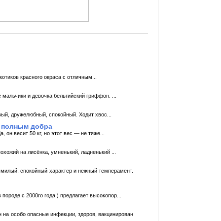
котиков красного окраса с отличным...
мальчики и девочка бельгийский гриффон. ...
ый, дружелюбный, спокойный. Ходит хвос...
, полным добра
он весит 50 кг, но этот вес — не тяже...
хожий на лисёнка, умненький, ладненький ...
 милый, спокойный характер и нежный темперамент.
породе с 2000го года ) предлагает высокопор...
н на особо опасные инфекции, здоров, вакцинирован