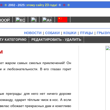
23
®
®
2002 - 2025:
этому сайту
года!
®
®
®
НОВОСТИ
СОБАКИ
КОШКИ
ПТИЦЫ
ГРЫЗУ
|
|
|
|
ТУ КАТЕГОРИЮ
РЕДАКТИРОВАТЬ - УДАЛИТЬ
м
лает жаром самых смелых приключений! Он
и и любознательности. В его глазах горит
ые преграды: для него нет ничего дороже
команду, одарит тёплым чмок в нос. А если
овелас обожает прекрасных дам и кокетливо