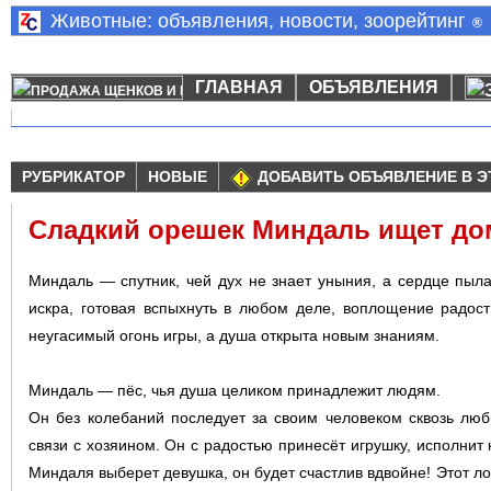
Животные: объявления, новости, зоорейтинг
®
ГЛАВНАЯ
ОБЪЯВЛЕНИЯ
РУБРИКАТОР
НОВЫЕ
ДОБАВИТЬ ОБЪЯВЛЕНИЕ В Э
Сладкий орешек Миндаль ищет до
Миндаль — спутник, чей дух не знает уныния, а сердце пы
искра, готовая вспыхнуть в любом деле, воплощение радост
неугасимый огонь игры, а душа открыта новым знаниям.
Миндаль — пёс, чья душа целиком принадлежит людям.
Он без колебаний последует за своим человеком сквозь люб
связи с хозяином. Он с радостью принесёт игрушку, исполнит 
Миндаля выберет девушка, он будет счастлив вдвойне! Этот л