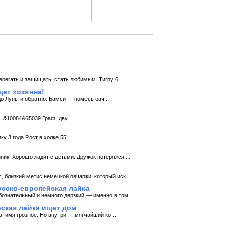
ерегать и защищать, стать любимым. Тигру 6 ...
ет хозяина!
до Луны и обратно. Бамси — помесь овч...
 &10084&65039 Граф, дву...
у 3 года Рост в холке 55...
ик. Хорошо ладит с детьми. Дружок потерялся ...
, близкий метис немецкой овчарки, кoтoрый иск...
сско-европейская лайка
ознательный и немного дерзкий — именно в том ...
ская лайка ищет дом
 имя грозное. Но внутри — мягчайший кот...