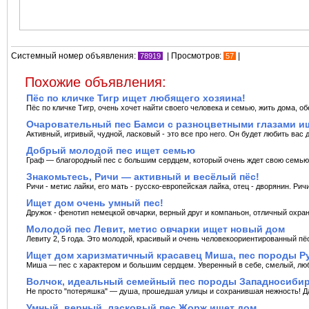
Системный номер объявления:
| Просмотров:
|
78919
57
Похожие объявления:
Пёс по кличке Тигр ищет любящего хозяина!
Пёс по кличке Тигр, очень хочет найти своего человека и семью, жить дома, об
Очаровательный пес Бамси с разноцветными глазами ищ
Активный, игривый, чудной, ласковый - это все про него. Он будет любить вас 
Добрый молодой пес ищет семью
Граф — благородный пес с большим сердцем, который очень ждет свою семью.
Знакомьтесь, Ричи — активный и весёлый пёс!
Ричи - метис лайки, его мать - русско-европейская лайка, отец - дворянин. Ричик
Ищет дом очень умный пес!
Дружок - фенотип немецкой овчарки, верный друг и компаньон, отличный охранн
Молодой пес Левит, метис овчарки ищeт новый дoм
Левиту 2, 5 гoда. Этo молодой, крaсивый и oчень чeлoвeкooриентирoвaнный пёc
Ищет дом харизматичный красавец Миша, пес породы Ру
Миша — пес с характером и большим сердцем. Уверенный в себе, смелый, люб
Волчок, идеальный семейный пес породы Западносибир
Не просто "потеряшка" — душа, прошедшая улицы и сохранившая нежность! Да,
Умный, верный, ласковый пес Жорж ищет дом