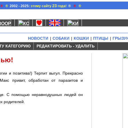
23
®
®
2002 - 2025:
этому сайту
года!
®
®
®
НОВОСТИ
СОБАКИ
КОШКИ
ПТИЦЫ
ГРЫЗУ
|
|
|
|
ТУ КАТЕГОРИЮ
РЕДАКТИРОВАТЬ - УДАЛИТЬ
мью!
ргии и позитива!) Терпит выгул. Прекрасно
акс привит, обpаботан от паразитов и
ице. С помощью неравнодушных людей он
их родителей.