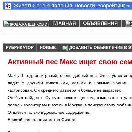
Животные: объявления, новости, зоорейтинг
®
ГЛАВНАЯ
ОБЪЯВЛЕНИЯ
РУБРИКАТОР
НОВЫЕ
ДОБАВИТЬ ОБЪЯВЛЕНИЕ В Э
Активный пес Макс ищет свою се
Максу 1 год, он игривый, очень добрый пес. Это сгусток эне
ладит с другими животными, детьми и новыми людьми. М
кастрирован. Он среднего размера и больше не вырастет.
Он был найден в Сургуте совсем щенком, замерзал на ул
попал к волонтерам и вот он в Москве, в поисках своих любящ
Отдается только в домашнее содержание.
Ближайшая станция метро Физтех.