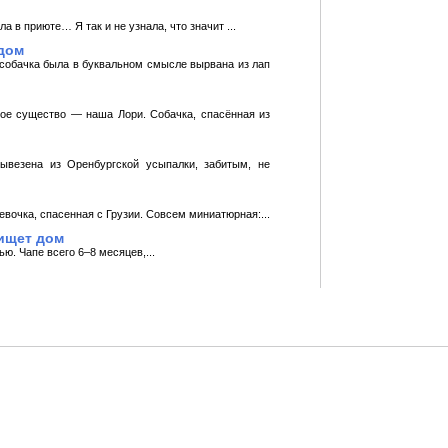
а в приюте… Я так и не узнала, что значит ...
дом
 собачка была в буквальном смысле вырвана из лап
ное существо — наша Лори. Собачка, спасённая из
ывезена из Оренбургской усыпалки, забитым, не
вочка, спасенная с Грузии. Совсем миниатюрная:...
ищет дом
ю. Чапе всего 6–8 месяцев,...