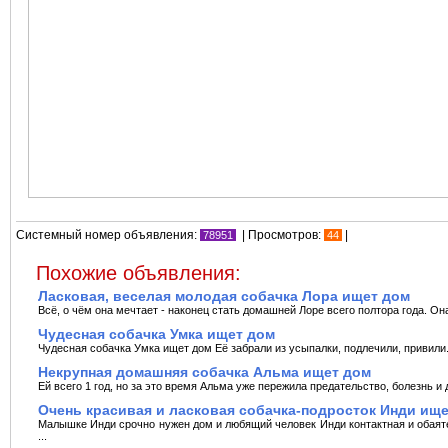
Системный номер объявления:
| Просмотров:
|
78951
44
Похожие объявления:
Ласковая, веселая молодая собачка Лора ищет дом
Всё, о чём она мечтает - наконец стать домашней Лоре всего полтора года. Он
Чудесная собачка Умка ищет дом
Чудесная собачка Умка ищет дом Её забрали из усыпалки, подлечили, привили. В
Некрупная домашняя собачка Альма ищет дом
Ей всего 1 год, но за это время Альма уже пережила предательство, болезнь и 
Очень красивая и ласковая собачка-подросток Инди ищ
Малышке Инди срочно нужен дом и любящий человек Инди контактная и обаяте
...