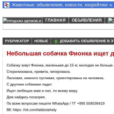
Животные: объявления, новости, зоорейтинг
®
ГЛАВНАЯ
ОБЪЯВЛЕНИЯ
РУБРИКАТОР
НОВЫЕ
ДОБАВИТЬ ОБЪЯВЛЕНИЕ В Э
Небольшая собачка Фионка ищет 
Собачку зовут Фионка, маленькая до 15 кг, молодая не больше 
Стерилизована, привита, чипирована.
Ласковая, немного пугливая, ориентирована на человека.
С другими собаками ладит.
Ищет любящих мам и пап, по всему миру.
Дом найдись поскорее.
По всем вопросам пишите WhatsApp / ТГ +995 558536419
ВК: https: //vk.com/tabbotahety