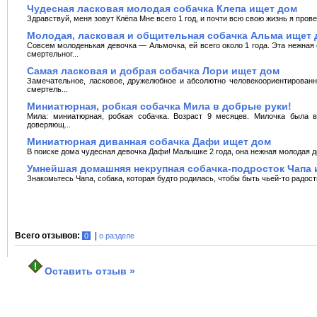
Чудесная ласковая молодая собачка Клепа ищет дом
Здравствуй, меня зовут Клёпа Мне всего 1 год, и почти всю свою жизнь я провел
Молодая, ласковая и общительная собачка Альма ищет 
Совсем молоденькая девочка — Альмочка, ей всего около 1 года. Эта нежная
смертельног...
Самая ласковая и добрая собачка Лори ищет дом
Замечательное, ласковое, дружелюбное и абсолютно человекоориентирован
смертель...
Миниатюрная, робкая собачка Мила в добрые руки!
Мила: миниатюрная, робкая собачка. Возраст 9 месяцев. Милочка была в
доверяющ...
Миниатюрная диванная собачка Дафи ищет дом
В поиске дома чудесная девочка Дафи! Малышке 2 года, она нежная молодая де
Умнейшая домашняя некрупная собачка-подросток Чапа 
Знакомьтесь Чапа, собака, которая будто родилась, чтобы быть чьей-то радость
Всего отзывов:
|
0
о разделе
Оставить отзыв »