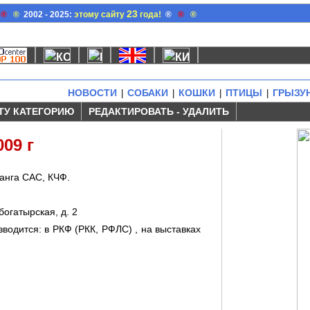
23
®
®
2002 - 2025:
этому сайту
года!
®
®
®
НОВОСТИ
СОБАКИ
КОШКИ
ПТИЦЫ
ГРЫЗУ
|
|
|
|
ТУ КАТЕГОРИЮ
РЕДАКТИРОВАТЬ - УДАЛИТЬ
09 г
ранга САС, КЧФ.
огатырская, д. 2
водится: в РКФ (РКК, РФЛС) , на выставках