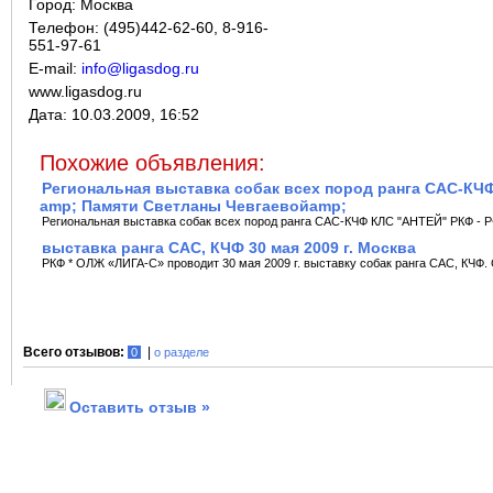
Город:
Москва
Телефон: (495)442-62-60, 8-916-
551-97-61
E-mail:
info@ligasdog.ru
www.ligasdog.ru
Дата:
10.03.2009, 16:52
Похожие объявления:
Региональная выставка собак всех пород ранга САС-КЧ
amp; Памяти Светланы Чевгаевойamp;
Региональная выставка собак всех пород ранга САС-КЧФ КЛС "АНТЕЙ" РКФ - Р
выставка ранга САС, КЧФ 30 мая 2009 г. Москва
РКФ * ОЛЖ «ЛИГА-С» проводит 30 мая 2009 г. выставку собак ранга САС, КЧФ. С
Всего отзывов:
|
0
о разделе
Оставить отзыв »