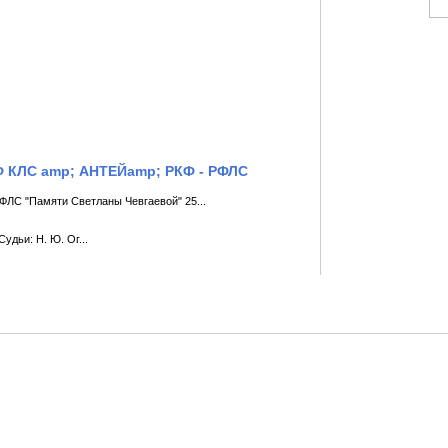
Ф КЛС amp; АНТЕЙamp; РКФ - РФЛС
ФЛС "Памяти Светланы Чевгаевой" 25...
удьи: Н. Ю. Ог...