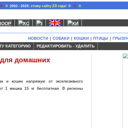
23
®
®
2002 - 2025:
этому сайту
года!
®
®
®
НОВОСТИ
СОБАКИ
КОШКИ
ПТИЦЫ
ГРЫЗУ
|
|
|
|
ТУ КАТЕГОРИЮ
РЕДАКТИРОВАТЬ - УДАЛИТЬ
 для домашних
ак и кошек напрямую от эксклюзивного
от 1 мешка 15 кг бесплатная. В регионы