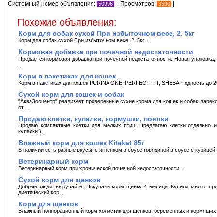
Системный номер объявления:
| Просмотров:
|
50996
3590
Похожие объявления:
Корм для собак сухой При избыточном весе, 2. 5кг
Корм для собак сухой При избыточном весе, 2. 5кг...
Кормовая добавка при почечной недостаточности
Продаётся кормовая добавка при почечной недостаточности. Новая упаковка, 
...
Корм в пакетиках для кошек
Корм в пакетиках для кошек PURINA ONE, PERFECT FIT, SHEBA. Годность до 20
Сухой корм для кошек и собак
"АкваЗооцентр" реализует проверенные сухие корма для кошек и собак, заре
от ...
Продаю клетки, купалки, кормушки, поилки
Продаю компактные клетки для мелких птиц. Предлагаю клетки отдельно и
купалки )...
Влажный корм для кошек Kitekat 85г
В наличии есть разные вкусы: с ягненком в соусе говядиной в соусе с курицей 
Ветеринарный корм
Ветеринарный корм при хронической почечной недостаточности....
Сухой корм для щенков
Добрые люди, выручайте. Покупали корм щенку 4 месяца. Купили много, про
диетический кор...
Корм для щенков
Влажный полнорационный корм холистик для щенков, беременных и кормящих с