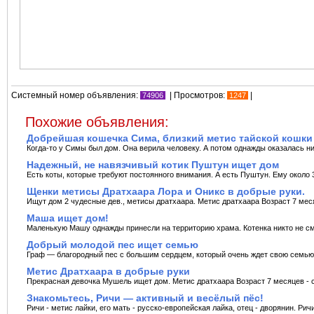
Системный номер объявления:
| Просмотров:
|
74906
1247
Похожие объявления:
Добрейшая кошечка Сима, близкий метис тайской кошки
Когда-то у Симы был дом. Она верила человеку. А потом однажды оказалась ни
Надежный, не навязчивый котик Пуштун ищет дом
Есть коты, которые требуют постоянного внимания. А есть Пуштун. Ему около 3
Щенки метисы Дратхаара Лора и Оникс в добрые руки.
Ищут дом 2 чудесные дев., метисы дратхаара. Метис дратхаара Возраст 7 меся
Маша ищет дом!
Маленькую Машу однажды принесли на территорию храма. Котенка никто не смо
Добрый молодой пес ищет семью
Граф — благородный пес с большим сердцем, который очень ждет свою семью.
Метис Дратхаара в добрые руки
Прекрасная девочка Мушель ищет дом. Метис дратхаара Возраст 7 месяцев - ст
Знакомьтесь, Ричи — активный и весёлый пёс!
Ричи - метис лайки, его мать - русско-европейская лайка, отец - дворянин. Ричик