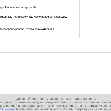
ев Порода: метис аусси Ок...
домашнюю передержку, где Лесю приучили к поводку,
екоориентирована, готова заниматься и п...
©
Copyright
2002-2024 zoocenter.ru | Все права защищены
 продажи, покупки или передачи кому-либо тем или иным способом того или 
 размещенной информации лежит на контактных лицах или их агентах, указа
и принципам общечеловеческой морали, запрещена к размещению 
 "О рекламе"