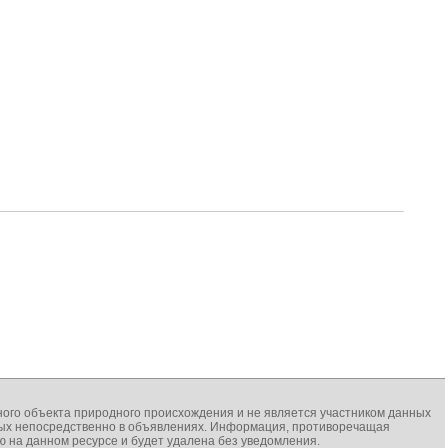
иного объекта природного происхождения и не является участником данных
нных непосредственно в объявлениях. Информация, противоречащая
на данном ресурсе и будет удалена без уведомления.