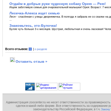
Отдаём в добрые руки чудесную собаку Орею — Рею!
Ищем заботливую семью для очаровательной малышки! Орея: Возраст: 7 месяц
Лесечка-Алекса ищет семью
Леся - спасённая с улицы дворняжечка. В полгода я забрала ее со свалки на 
...
Знакомьтесь, это-Булочка!
Булле чуть больше 3-х месяцев. Шустрая, любопытная и очень ласковая! Челов
Всего отзывов:
|
0
о разделе
Оставить отзыв »
Администрация zoocenter.ru не несет ответственности за правомерность
сделок в какой-либо форме. Вся ответственность за содержание
законодательству Российской Федерации, в т.ч.
Закону