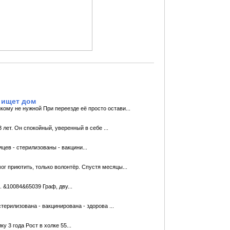
 ищет дом
кому не нужной При переезде её просто остави...
 лет. Он спокойный, уверенный в себе ...
цев - стерилизованы - вакцини...
г приютить, только волонтёр. Спустя месяцы...
 &10084&65039 Граф, дву...
ерилизована - вакцинирована - здорова ...
у 3 года Рост в холке 55...