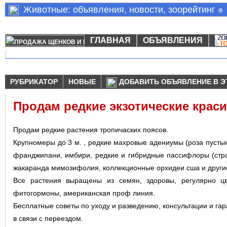
Животные: объявления, новости, зоорейтинг
®
ГЛАВНАЯ
ОБЪЯВЛЕНИЯ
РУБРИКАТОР
НОВЫЕ
ДОБАВИТЬ ОБЪЯВЛЕНИЕ В Э
Продам редкие экзотические крас
Продам редкие растения тропичаских поясов.
Крупномеры до 3 м. , редкие махровые адениумы (роза пустын
франджипани, имбири, редкие и гибридные пассифлоры (стра
жакаранда мимозифолия, коллекционные орхидеи сша и други
Все растения выращены из семян, здоровы, регулярно цв
фитогормоны, американская проф линия.
Бесплатные советы по уходу и разведению, консультации и гар
в связи с переездом.