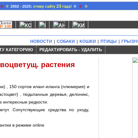
23
®
®
2002 - 2025:
этому сайту
года!
®
®
®
НОВОСТИ
СОБАКИ
КОШКИ
ПТИЦЫ
ГРЫЗУ
|
|
|
|
ТУ КАТЕГОРИЮ
РЕДАКТИРОВАТЬ - УДАЛИТЬ
ивоцветущ. растения
и) , 150 сортов иланг-иланга (плюмерия) и
стоцвет) , тюдьпанные деревья, делоникс,
е интересные редкости.
етут. Сопутствующие средства по уходу,
антии в режиме online