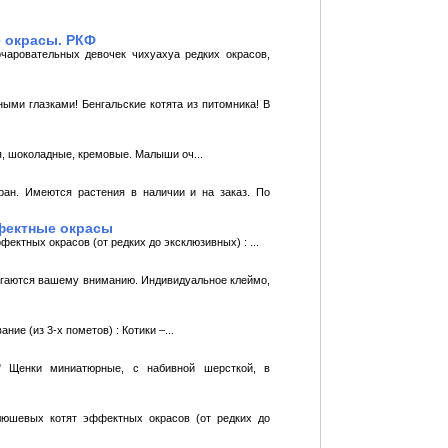
е окрасы. РКФ
чаровательных девочек чихуахуа редких окрасов,
 глазками! Бенгальские котята из питомника! В
я, шоколадные, кремовые. Малыши оч...
ан. Имеются растения в наличии и на заказ. По
ффектные окрасы
ктных окрасов (от редких до эксклюзивных) : ...
агаются вашему вниманию. Индивидуальное клеймо,
ие (из 3-х пометов) : Котики –...
" Щенки миниатюрные, с набивной шерсткой, в
люшевых котят эффектных окрасов (от редких до