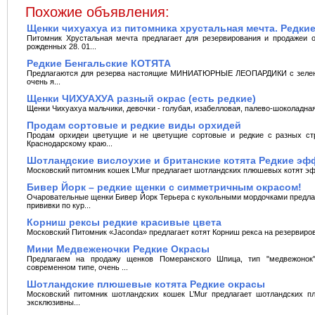
Похожие объявления:
Щенки чихуахуа из питомника хрустальная мечта. Редки
Питомник Хрустальная мечта предлагает для резервирования и продажеи о
рожденных 28. 01...
Редкие Бенгальские КОТЯТА
Предлагаются для резерва настоящие МИНИАТЮРНЫЕ ЛЕОПАРДИКИ с зелеными
очень я...
Щенки ЧИХУАХУА разный окрас (есть редкие)
Щенки Чихуахуа мальчики, девочки - голубая, изабелловая, палево-шоколадна
Продам сортовые и редкие виды орхидей
Продам орхидеи цветущие и не цветущие сортовые и редкие с разных стр
Краснодарскому краю...
Шотландские вислоухие и британские котята Редкие э
Московский питомник кошек L’Mur предлагает шотландских плюшевых котят эффе
Бивер Йорк – редкие щенки с симметричным окрасом!
Очаровательные щенки Бивер Йорк Терьера с кукольными мордочками предл
прививки по кур...
Корниш рексы редкие красивые цвета
Московский Питомник «Jaconda» предлагает котят Корниш рекса на резервирован
Мини Медвеженочки Редкие Окрасы
Предлагаем на продажу щенков Померанского Шпица, тип "медвежонок
современном типе, очень ...
Шотландские плюшевые котята Редкие окрасы
Московский питомник шотландских кошек L’Mur предлагает шотландских п
эксклюзивны...