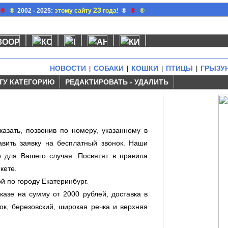
23
®
®
2002 - 2025:
этому сайту
года!
®
®
®
НОВОСТИ
СОБАКИ
КОШКИ
ПТИЦЫ
ГРЫЗУ
|
|
|
|
ТУ КАТЕГОРИЮ
РЕДАКТИРОВАТЬ - УДАЛИТЬ
казать, позвонив по номеру, указанному в
вить заявку на бесплатный звонок. Наши
 для Вашего случая. Посвятят в правила
кете.
й по городу Екатеринбург.
казе на сумму от 2000 рублей, доставка в
ок, березовский, широкая речка и верхняя