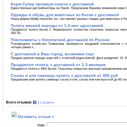
Корм Супер премиум класса с доставкой
Единственные дистрибьюторы на Урале. Предлагаем Вашему вниманию корм С
Одежды и обувь для животных из Китая с доставкой
Наша фирма Multip Industries Inc. поставляет разные товары для животных в Ро
Телята мясной породы от 1-3 мес сдоставкой
Продаются телята бычки С Фермерского хозяиства голштины покрытые мяс
300-35...
Пчелопакеты с бесплатной доставкой по России
Пчеловодное хозяйство Толмачева занимается продажей пчелопакетов с п
четыре рамки «...
С доставкой в Ваш город, возможен торг
Продаю щенков породы шар-пей с отличной родословной. Дата рождения: 19. 05.
Продаются телята, с доставкой от 1-3 месяцев
Продаются телята с КФХ бычки. Голштины покрытые мясным направлением вес г
Cосны и ели саженцы купить с доставкой от 300 руб
Предлагаем вам купить саженцы сосны и ели. сосны или ели высотой до 80 см. ц
Всего отзывов:
|
0
о разделе
Оставить отзыв »
Имя:
*