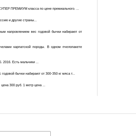
УПЕР ПРЕМИУМ класса по цене премиального. ...
ссию и другие страны...
ным напровлением вес годовой бычки набирают от
челами карпатской породы. В одном пчелопакете
 2016. Есть мальчики ...
одовой бычки набирают от 300-350 кг мяса т...
ена 300 руб. 1 метр цена ...