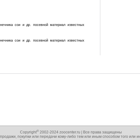
нечника сои и др. посевной материал известных
нечника сои и др. посевной материал известных
©
Copyright
2002-2024 zoocenter.ru | Все права защищены
 продажи, покупки или передачи кому-либо тем или иным способом того или 