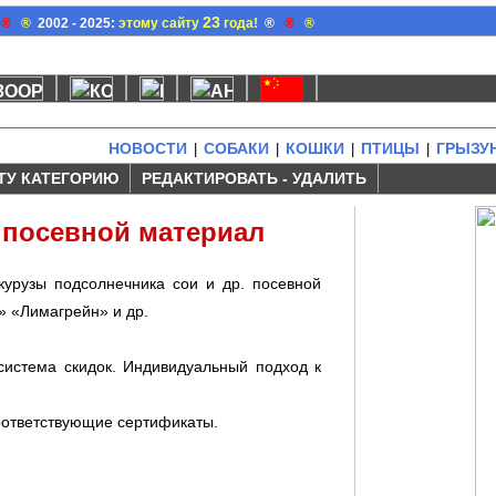
23
®
®
2002 - 2025:
этому сайту
года!
®
®
®
НОВОСТИ
СОБАКИ
КОШКИ
ПТИЦЫ
ГРЫЗУ
|
|
|
|
ТУ КАТЕГОРИЮ
РЕДАКТИРОВАТЬ - УДАЛИТЬ
 посевной материал
курузы подсолнечника сои и др. посевной
» «Лимагрейн» и др.
система скидок. Индивидуальный подход к
соответствующие сертификаты.