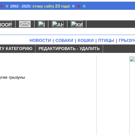
23
®
®
2002 - 2025:
этому сайту
года!
®
®
®
НОВОСТИ
СОБАКИ
КОШКИ
ПТИЦЫ
ГРЫЗУ
|
|
|
|
ТУ КАТЕГОРИЮ
РЕДАКТИРОВАТЬ - УДАЛИТЬ
угие грызуны