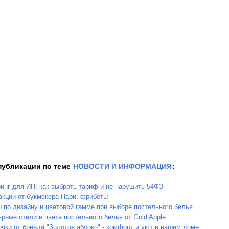
публикации по теме
НОВОСТИ И ИНФОРМАЦИЯ
:
инг для ИП: как выбрать тариф и не нарушить 54ФЗ
кции от букмекера Пари: фрибеты
 по дизайну и цветовой гамме при выборе постельного белья
рные стили и цвета постельного белья от Gold Apple
чки от бренда "Золотое яблоко" - комфорт и уют в вашем доме