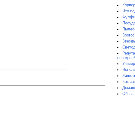
Корпор
Что по
Фулфил
Посудо
Пылесо
Зоогос
Звезды
Светод
Репута
пород со
Универ
Исполь
Животн
Как за
Домашн
Обязан