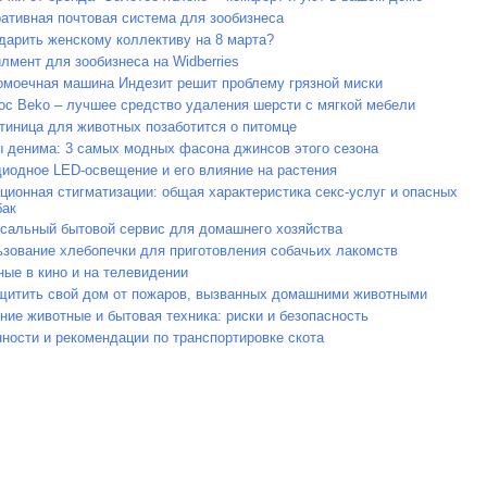
ативная почтовая система для зообизнеса
дарить женскому коллективу на 8 марта?
мент для зообизнеса на Widberries
моечная машина Индезит решит проблему грязной миски
с Beko – лучшее средство удаления шерсти с мягкой мебели
тиница для животных позаботится о питомце
 денима: 3 самых модных фасона джинсов этого сезона
иодное LED-освещение и его влияние на растения
ционная стигматизации: общая характеристика секс-услуг и опасных
бак
сальный бытовой сервис для домашнего хозяйства
зование хлебопечки для приготовления собачьих лакомств
ые в кино и на телевидении
щитить свой дом от пожаров, вызванных домашними животными
ие животные и бытовая техника: риски и безопасность
ности и рекомендации по транспортировке скота