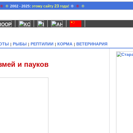
23
®
®
2002 - 2025:
этому сайту
года!
®
®
®
ОТЫ
РЫБЫ
РЕПТИЛИИ
КОРМА
ВЕТЕРИНАРИЯ
|
|
|
|
змей и пауков