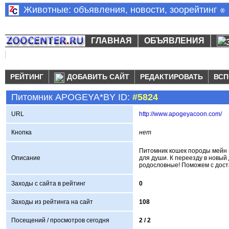
Животные: объявления, новости, зоорейтинг
®
ГЛАВНАЯ
ОБЪЯВЛЕНИЯ
РЕЙТИНГ
ДОБАВИТЬ САЙТ
РЕДАКТИРОВАТЬ
ВСП
Питомник APOGEYA*BY ID:
#5824
URL
http://www.apogeyacoon.com/
Кнопка
нет
Питомник кошек породы мейн -
Описание
для души. К переезду в новый 
родословные! Поможем с дост
Заходы с сайта в рейтинг
0
Заходы из рейтинга на сайт
108
Посещений / просмотров сегодня
2 /
2