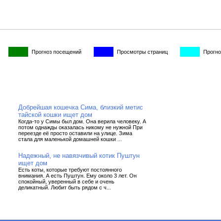
Прогноз посещений
Просмотры страниц
Прогно
Добрейшая кошечка Сима, близкий метис
тайской кошки ищет дом
Когда-то у Симы был дом. Она верила человеку. А
потом однажды оказалась никому не нужной При
переезде её просто оставили на улице. Зима
стала для маленькой домашней кошки ...
Надежный, не навязчивый котик Пуштун
ищет дом
Есть коты, которые требуют постоянного
внимания. А есть Пуштун. Ему около 3 лет. Он
спокойный, уверенный в себе и очень
деликатный. Любит быть рядом с ч...