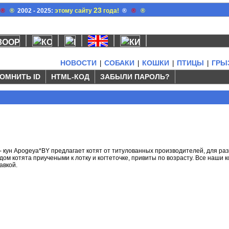
23
®
®
2002 - 2025:
этому сайту
года!
®
®
®
НОВОСТИ
СОБАКИ
КОШКИ
ПТИЦЫ
ГРЫ
|
|
|
|
ОМНИТЬ ID
HTML-КОД
ЗАБЫЛИ ПАРОЛЬ?
 кун Apogeya*BY предлагает котят от титулованных производителей, для ра
дом котята приучеными к лотку и когтеточке, привиты по возрасту. Все наши 
авкой.