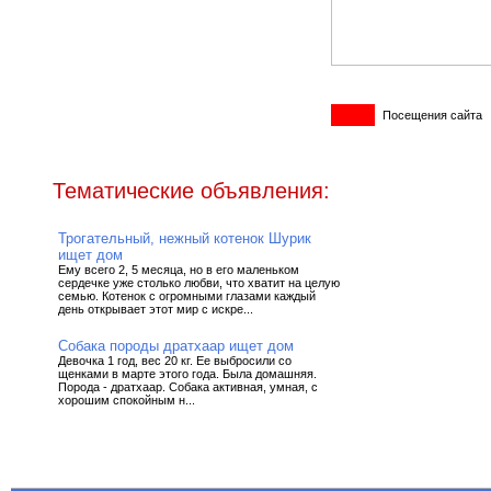
Посещения сайта
Тематические объявления:
Трогательный, нежный котенок Шурик
ищет дом
Ему всего 2, 5 месяца, но в его маленьком
сердечке уже столько любви, что хватит на целую
семью. Котенок с огромными глазами каждый
день открывает этот мир с искре...
Собака породы дратхаар ищет дом
Девочка 1 год, вес 20 кг. Ее выбросили со
щенками в марте этого года. Была домашняя.
Порода - дратхаар. Собака активная, умная, с
хорошим спокойным н...