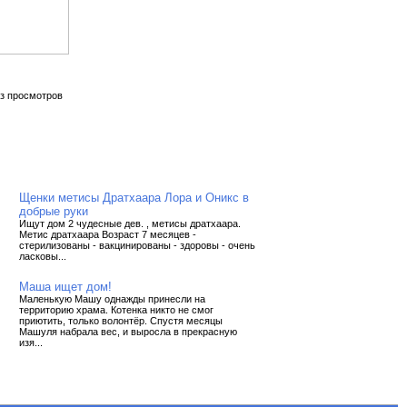
з просмотров
Щенки метисы Дратхаара Лора и Оникс в
добрые руки
Ищут дом 2 чудесные дев. , метисы дратхаара.
Метис дратхаара Возраст 7 месяцев -
стерилизованы - вакцинированы - здоровы - очень
ласковы...
Маша ищет дом!
Маленькую Машу однажды принесли на
территорию храма. Котенка никто не смог
приютить, только волонтёр. Спустя месяцы
Машуля набрала вес, и выросла в прекрасную
изя...