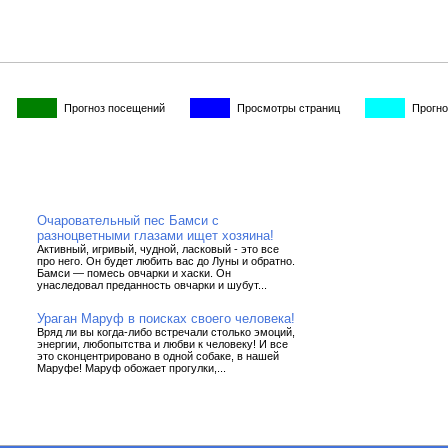
Прогноз посещений
Просмотры страниц
Прогно
Очаровательный пес Бамси с
разноцветными глазами ищет хозяина!
Активный, игривый, чудной, ласковый - это все
про него. Он будет любить вас до Луны и обратно.
Бамси — помесь овчарки и хаски. Он
унаследовал преданность овчарки и шубут...
Ураган Маруф в поисках своего человека!
Вряд ли вы когда-либо встречали столько эмоций,
энергии, любопытства и любви к человеку! И все
это сконцентрировано в одной собаке, в нашей
Маруфе! Маруф обожает прогулки,...