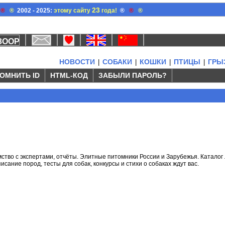
23
®
®
2002 - 2025:
этому сайту
года!
®
®
®
НОВОСТИ
СОБАКИ
КОШКИ
ПТИЦЫ
ГРЫ
|
|
|
|
ОМНИТЬ ID
HTML-КОД
ЗАБЫЛИ ПАРОЛЬ?
мство с экспертами, отчёты. Элитные питомники России и Зарубежья. Каталог
сание пород, тесты для собак, конкурсы и стихи о собаках ждут вас.