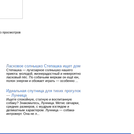
з просмотров
Ласковое солнышко Степашка ищет дом
Степашка — лучезарное солнышко нашего
приюта: молодой, жизнерадостный и невероятно
ласковый пёс. По собачьим меркам он ещё юн,
полон энергии и обожает играть — особенно ...
Идеальная спутница для тихих прогулок
— Лунница
Ищете спокойную, статную и воспитанную
собаку? Знакомьтесь, Лунница. Метис овчарки,
средних размеров, с мудрым взглядом и
деликатным характером. Лунница — собака-
интроверт. Она не л...